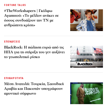
FORTUNE TALKS
#TheWorkshapers | Γκόλφω
Αγαπητού: «Το μέλλον ανήκει σε
όσους συνδυάζουν την ΤΝ με
ανθρώπινη κρίση»
ΕΠΕΝΔΥΣΕΙΣ
BlackRock: Η πώληση ευρώ από τις
ΗΠΑ για τη στήριξη του γεν αυξάνει
το γεωπολιτικό ρίσκο
ΕΠΙΚΑΙΡΟΤΗΤΑ
Μέση Ανατολή: Τουρκία, Σαουδική
Αραβία και Πακιστάν υπογράφουν
αμυντικό σύμφωνο