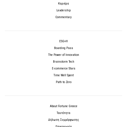
Καριέρα
Leadership
Commentary
ESG+H
Boarding Pass
The Power of Innovation
Brainstorm Tech
E-commerce Stars
Time Well Spent
Path to Zero
About Fortune Greece
Ταυτότητα
Δήλωση Συμμόρφωσης
Επικοινωνία