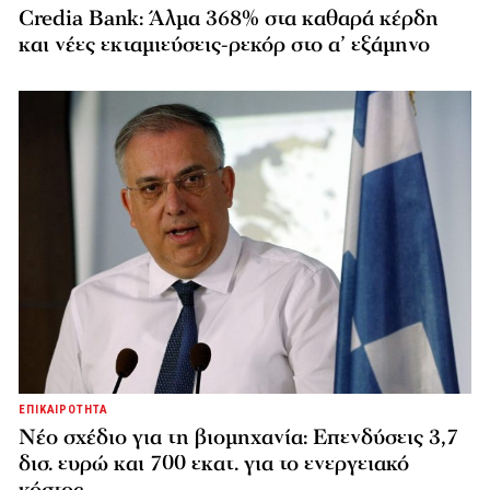
Credia Bank: Άλμα 368% στα καθαρά κέρδη
και νέες εκταμιεύσεις-ρεκόρ στο α’ εξάμηνο
ΕΠΙΚΑΙΡΟΤΗΤΑ
Νέο σχέδιο για τη βιομηχανία: Επενδύσεις 3,7
δισ. ευρώ και 700 εκατ. για το ενεργειακό
κόστος