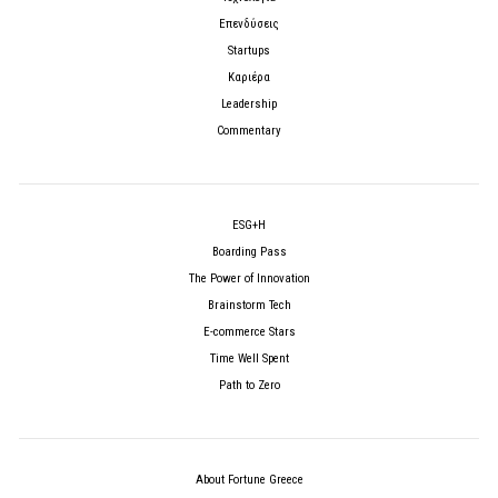
Επενδύσεις
Startups
Καριέρα
Leadership
Commentary
ESG+H
Boarding Pass
The Power of Innovation
Brainstorm Tech
E-commerce Stars
Time Well Spent
Path to Zero
About Fortune Greece