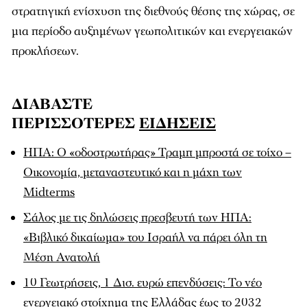
στρατηγική ενίσχυση της διεθνούς θέσης της χώρας, σε
μια περίοδο αυξημένων γεωπολιτικών και ενεργειακών
προκλήσεων.
ΔΙΑΒΑΣΤΕ
ΠΕΡΙΣΣΟΤΕΡΕΣ
ΕΙΔΗΣΕΙΣ
ΗΠΑ: Ο «οδοστρωτήρας» Τραμπ μπροστά σε τοίχο –
Οικονομία, μεταναστευτικό και η μάχη των
Midterms
Σάλος με τις δηλώσεις πρεσβευτή των ΗΠΑ:
«Βιβλικό δικαίωμα» του Ισραήλ να πάρει όλη τη
Μέση Ανατολή
10 Γεωτρήσεις, 1 Δισ. ευρώ επενδύσεις: Το νέο
ενεργειακό στοίχημα της Ελλάδας έως το 2032