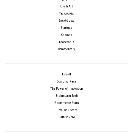
Life & Art
Τεχνολογία
Επενδύσεις
Startups
Καριέρα
Leadership
Commentary
ESG+H
Boarding Pass
The Power of Innovation
Brainstorm Tech
E-commerce Stars
Time Well Spent
Path to Zero