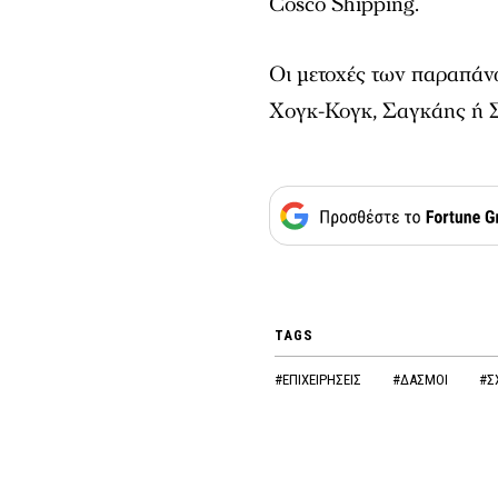
Cosco Shipping.
Οι μετοχές των παραπάνω
Χογκ-Κογκ, Σαγκάης ή Σ
TAGS
#ΕΠΙΧΕΙΡΗΣΕΙΣ
#ΔΑΣΜΟΙ
#Σ