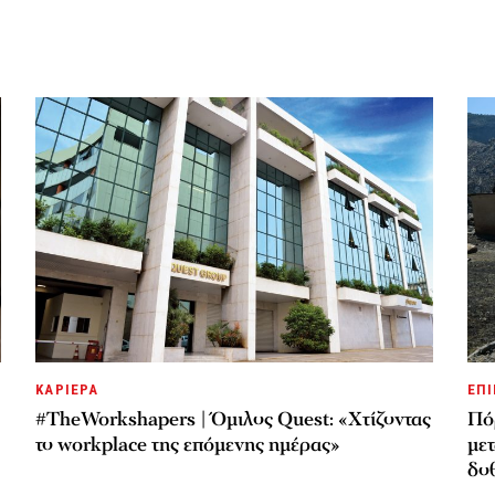
ΚΑΡΙΕΡΑ
ΕΠΙ
#TheWorkshapers | Όμιλος Quest: «Χτίζοντας
Πό
το workplace της επόμενης ημέρας»
με
δοθ