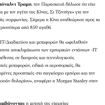
τόναλντ Τραμπ
, την Παρασκευή δήλωσε ότι είχε
 με τον ηγέτη της Κίνας, Σι Τζινπίγκ» για την
ής συμφωνίας. Σήμερα η Κίνα αναθεώρησε προς τα
ερισσότερα από 850 αγαθά
ς ΙΤ/Διαδικτύου και μεταφορών θα ωφεληθούν
ήποτε αποκλιμάκωση των εμπορικών εντάσεων -ΙΤ
έκθεσης σε δασμούς και τεχνολογικούς
οχές μεταφορών, ειδικά οι αεροπορικές, θα
ωμένες προοπτικές στο παγκόσμιο εμπόριο και την
γιουάν-δολαρίου», αναφέρει η Morgan Stanley στην
αμβάνονται:
η μετοχή της εταιρείας