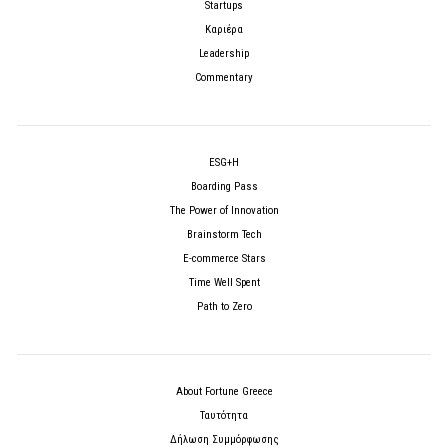
Startups
Καριέρα
Leadership
Commentary
ESG+H
Boarding Pass
The Power of Innovation
Brainstorm Tech
E-commerce Stars
Time Well Spent
Path to Zero
About Fortune Greece
Ταυτότητα
Δήλωση Συμμόρφωσης