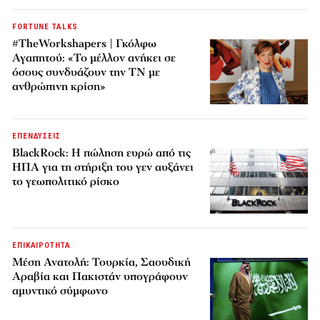
FORTUNE TALKS
#TheWorkshapers | Γκόλφω
Αγαπητού: «Το μέλλον ανήκει σε
όσους συνδυάζουν την ΤΝ με
ανθρώπινη κρίση»
ΕΠΕΝΔΥΣΕΙΣ
BlackRock: Η πώληση ευρώ από τις
ΗΠΑ για τη στήριξη του γεν αυξάνει
το γεωπολιτικό ρίσκο
ΕΠΙΚΑΙΡΟΤΗΤΑ
Μέση Ανατολή: Τουρκία, Σαουδική
Αραβία και Πακιστάν υπογράφουν
αμυντικό σύμφωνο