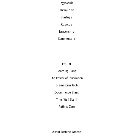
Τεχνολογία
Επενδύσεις
Startups
Καριέρα
Leadership
Commentary
ESG+H
Boarding Pass
The Power of Innovation
Brainstorm Tech
E-commerce Stars
Time Well Spent
Path to Zero
About Fortune Greece