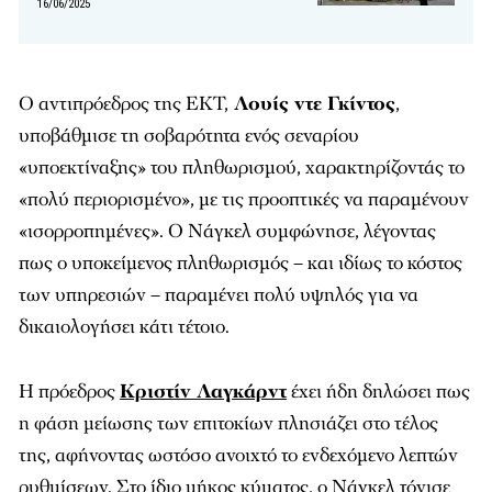
16/06/2025
Ο αντιπρόεδρος της ΕΚΤ,
Λουίς ντε Γκίντος
,
υποβάθμισε τη σοβαρότητα ενός σεναρίου
«υποεκτίναξης» του πληθωρισμού, χαρακτηρίζοντάς το
«πολύ περιορισμένο», με τις προοπτικές να παραμένουν
«ισορροπημένες». Ο Νάγκελ συμφώνησε, λέγοντας
πως ο υποκείμενος πληθωρισμός – και ιδίως το κόστος
των υπηρεσιών – παραμένει πολύ υψηλός για να
δικαιολογήσει κάτι τέτοιο.
Η πρόεδρος
Κριστίν Λαγκάρντ
έχει ήδη δηλώσει πως
η φάση μείωσης των επιτοκίων πλησιάζει στο τέλος
της, αφήνοντας ωστόσο ανοιχτό το ενδεχόμενο λεπτών
ρυθμίσεων. Στο ίδιο μήκος κύματος, ο Νάγκελ τόνισε