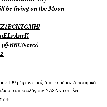
ll be living on the Moon
.co/Z1BCKTGMHl
hSuELrAnrK
) (@BBCNews)
22
υς 100 μέτρων εκτοξεύτηκε από τον Διαστημικό
πλαίσιο αποστολής της NASA να στείλει
γγάρι.