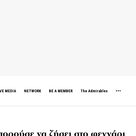
VE MEDIA
NETWORK
BE A MEMBER
The Admirables
ορούσε να ζήσει στο φεγγάρι