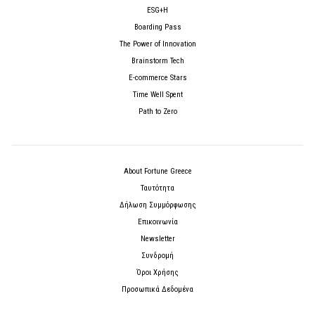
ESG+H
Boarding Pass
The Power of Innovation
Brainstorm Tech
E-commerce Stars
Time Well Spent
Path to Zero
About Fortune Greece
Ταυτότητα
Δήλωση Συμμόρφωσης
Επικοινωνία
Newsletter
Συνδρομή
Όροι Χρήσης
Προσωπικά Δεδομένα