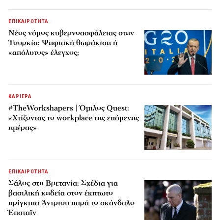
ΕΠΙΚΑΙΡΟΤΗΤΑ
Νέος νόμος κυβερνοασφάλειας στην
Τουρκία: Ψηφιακή θωράκιση ή
«απόλυτος» έλεγχος;
ΚΑΡΙΕΡΑ
#TheWorkshapers | Όμιλος Quest:
«Χτίζοντας το workplace της επόμενης
ημέρας»
ΕΠΙΚΑΙΡΟΤΗΤΑ
Σάλος στη Βρετανία: Σχέδια για
βασιλική κηδεία στον έκπτωτο
πρίγκιπα Άντριου παρά το σκάνδαλο
Έπσταϊν