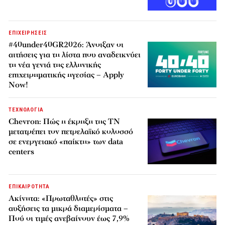
ΕΠΙΧΕΙΡΗΣΕΙΣ
#40under40GR2026: Άνοιξαν οι
αιτήσεις για τη λίστα που αναδεικνύει
τη νέα γενιά της ελληνικής
επιχειρηματικής ηγεσίας – Apply
Now!
ΤΕΧΝΟΛΟΓΙΑ
Chevron: Πώς η έκρηξη της ΤΝ
μετατρέπει τον πετρελαϊκό κολοσσό
σε ενεργειακό «παίκτη» των data
centers
ΕΠΙΚΑΙΡΟΤΗΤΑ
Ακίνητα: «Πρωταθλητές» στις
αυξήσεις τα μικρά διαμερίσματα –
Πού οι τιμές ανεβαίνουν έως 7,9%