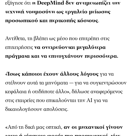
εξήγησε ότι
η DeepMind δεν αντιμετωπίζει την
τεχνητή νοημοσύνη ως εργαλείο μείωσης
προσωπικού και περικοπής κόστους
.
Αντίθετα, τη βλέπει ως μέσο που επιτρέπει στις
επιχειρήσεις
να ονειρεύονται μεγαλύτερα
πράγματα και να επιτυγχάνουν περισσότερα.
«
Ίσως κάποιοι έχουν άλλους λόγους
για να
στέλνουν αυτά τα μηνύματα — για να συγκεντρώσουν
κεφάλαια ή οτιδήποτε άλλο», δήλωσε αναφερόμενος
στις εταιρείες που επικαλούνται την AI για να
δικαιολογήσουν απολύσεις.
«Από τη δική μας οπτική,
αν οι μηχανικοί γίνουν
τρεις ή τέσσερις φορές πιο παραγωγικοί, τότε