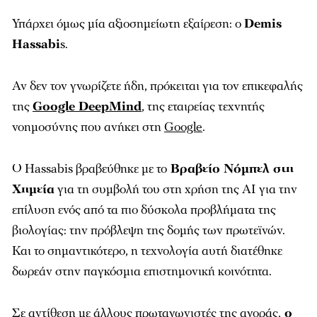
Υπάρχει όμως μία αξιοσημείωτη εξαίρεση: ο
Demis
Hassabi
s
.
Αν δεν τον γνωρίζετε ήδη, πρόκειται για τον επικεφαλής
της
Google DeepMind
, της εταιρείας τεχνητής
νοημοσύνης που ανήκει στη
Google
.
Ο Hassabis βραβεύθηκε με το
Βραβείο Νόμπελ στη
Χημεία
για τη συμβολή του στη χρήση της AI για την
επίλυση ενός από τα πιο δύσκολα προβλήματα της
βιολογίας: την πρόβλεψη της δομής των πρωτεϊνών.
Και το σημαντικότερο, η τεχνολογία αυτή διατέθηκε
δωρεάν στην παγκόσμια επιστημονική κοινότητα.
Σε αντίθεση με άλλους πρωταγωνιστές της αγοράς,
ο