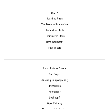
ESG+H
Boarding Pass
The Power of Innovation
Brainstorm Tech
E-commerce Stars
Time Well Spent
Path to Zero
About Fortune Greece
Ταυτότητα
Δήλωση Συμμόρφωσης
Επικοινωνία
Newsletter
Συνδρομή
Όροι Χρήσης