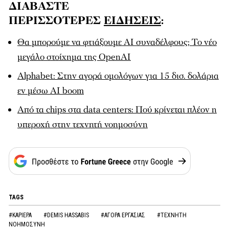
ΔΙΑΒΑΣΤΕ
ΠΕΡΙΣΣΟΤΕΡΕΣ
ΕΙΔΗΣΕΙΣ
:
Θα μπορούμε να φτιάξουμε AI συναδέλφους; Το νέο
μεγάλο στοίχημα της OpenAI
Alphabet: Στην αγορά ομολόγων για 15 δισ. δολάρια
εν μέσω AI boom
Από τα chips στα data centers: Πού κρίνεται πλέον η
υπεροχή στην τεχνητή νοημοσύνη
TAGS
#ΚΑΡΙΕΡΑ
#DEMIS HASSABIS
#ΑΓΟΡΑ ΕΡΓΑΣΙΑΣ
#ΤΕΧΝΗΤΗ
ΝΟΗΜΟΣΥΝΗ