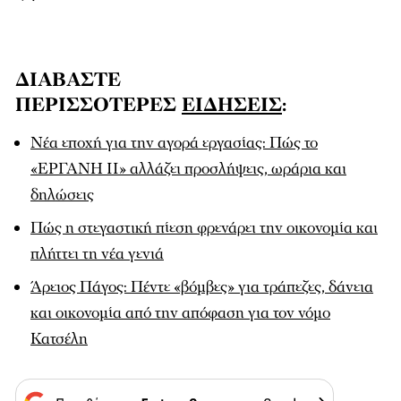
ΔΙΑΒΑΣΤΕ
ΠΕΡΙΣΣΟΤΕΡΕΣ
ΕΙΔΗΣΕΙΣ
:
Νέα εποχή για την αγορά εργασίας: Πώς το
«ΕΡΓΑΝΗ ΙΙ» αλλάζει προσλήψεις, ωράρια και
δηλώσεις
Πώς η στεγαστική πίεση φρενάρει την οικονομία και
πλήττει τη νέα γενιά
Άρειος Πάγος: Πέντε «βόμβες» για τράπεζες, δάνεια
και οικονομία από την απόφαση για τον νόμο
Κατσέλη