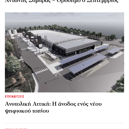
Αντώνης Σαμαράς – Ορόσημο ο Σεπτέμβριος
ΕΠΕΝΔΥΣΕΙΣ
Ανατολική Αττική: Η άνοδος ενός νέου
ψηφιακού τοπίου