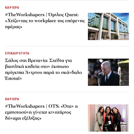
ΚΑΡΙΕΡΑ
#TheWorkshapers | Όμιλος Quest:
«Χτίζοντας το workplace της επόμενης
ημέρας»
ΕΠΙΚΑΙΡΟΤΗΤΑ
Σάλος στη Βρετανία: Σχέδια για
βασιλική κηδεία στον έκπτωτο
πρίγκιπα Άντριου παρά το σκάνδαλο
Έπσταϊν
ΚΑΡΙΕΡΑ
#TheWorkshapers | OTS: «Όταν η
εμπιστοσύνη γίνεται κινητήριος
δύναμη εξέλιξης»