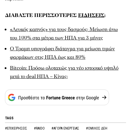
ΔΙΑΒΑΣΤΕ ΠΕΡΙΣΣΟΤΕΡΕΣ
ΕΙΔΗΣΕΙΣ
:
«Λευκός καπνός» για τους δασμούς: Μείωση άνω
του 100% στα μέτρα των ΗΠΑ για 3 μήνες
O Τραμπ υπογράφει διάταγμα για μείωση τιμών
φαρμάκων στις ΗΠΑ έως και 80%
Bitcoin: Πρόσω ολοταχώς για νέο ιστορικό υψηλό
μετά το deal ΗΠΑ – Κίνας
;
TAGS
#ΕΠΙΧΕΙΡΗΣΕΙΣ
#RAIDO
#ΑΓΟΡΑ ΕΝΕΡΓΕΙΑΣ
#ΟΜΙΛΟΣ ΔΕΗ