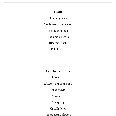
ESG+H
Boarding Pass
The Power of Innovation
Brainstorm Tech
E-commerce Stars
Time Well Spent
Path to Zero
About Fortune Greece
Ταυτότητα
Δήλωση Συμμόρφωσης
Επικοινωνία
Newsletter
Συνδρομή
Όροι Χρήσης
Προσωπικά Δεδομένα