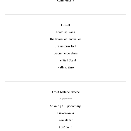
Commentary
ESG+H
Boarding Pass
The Power of Innovation
Brainstorm Tech
E-commerce Stars
Time Well Spent
Path to Zero
About Fortune Greece
Ταυτότητα
Δήλωση Συμμόρφωσης
Επικοινωνία
Newsletter
Συνδρομή