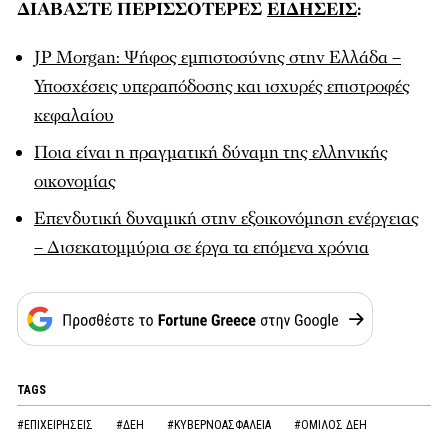
ΔΙΑΒΑΣΤΕ ΠΕΡΙΣΣΟΤΕΡΕΣ
ΕΙΔΗΣΕΙΣ
:
JP Morgan: Ψήφος εμπιστοσύνης στην Ελλάδα –
Υποσχέσεις υπεραπόδοσης και ισχυρές επιστροφές
κεφαλαίου
Ποια είναι η πραγματική δύναμη της ελληνικής
οικονομίας
Επενδυτική δυναμική στην εξοικονόμηση ενέργειας
– Δισεκατομμύρια σε έργα τα επόμενα χρόνια
TAGS
#ΕΠΙΧΕΙΡΗΣΕΙΣ
#ΔΕΗ
#ΚΥΒΕΡΝΟΑΣΦΑΛΕΙΑ
#ΟΜΙΛΟΣ ΔΕΗ