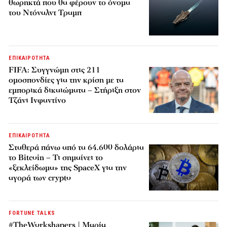
θωρηκτά που θα φέρουν το όνομα
του Ντόναλντ Τραμπ
ΕΠΙΚΑΙΡΟΤΗΤΑ
FIFA: Συγγνώμη στις 211
ομοσπονδίες για την κρίση με τα
εμπορικά δικαιώματα – Στήριξη στον
Τζάνι Ινφαντίνο
ΕΠΙΚΑΙΡΟΤΗΤΑ
Σταθερά πάνω από τα 64.600 δολάρια
το Bitcoin – Τι σημαίνει το
«ξεκλείδωμα» της SpaceX για την
αγορά των crypto
FORTUNE TALKS
#TheWorkshapers | Μαρία