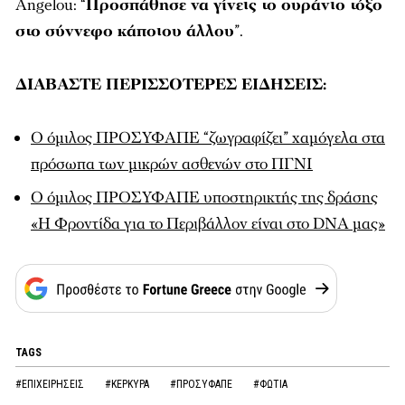
Angelou: “
Προσπάθησε να γίνεις το ουράνιο τόξο
στο σύννεφο κάποιου άλλου
”.
ΔΙΑΒΑΣΤΕ ΠΕΡΙΣΣΟΤΕΡΕΣ ΕΙΔΗΣΕΙΣ:
Ο όμιλος ΠΡΟΣΥΦΑΠΕ “ζωγραφίζει” χαμόγελα στα
πρόσωπα των μικρών ασθενών στο ΠΓΝΙ
Ο όμιλος ΠΡΟΣΥΦΑΠΕ υποστηρικτής της δράσης
«Η Φροντίδα για το Περιβάλλον είναι στο DNA μας»
TAGS
#ΕΠΙΧΕΙΡΗΣΕΙΣ
#ΚΕΡΚΥΡΑ
#ΠΡΟΣΥΦΑΠΕ
#ΦΩΤΙΑ