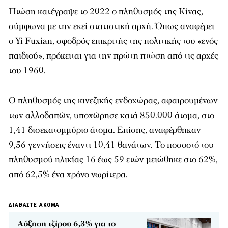
Πτώση κατέγραψε το 2022 ο
πληθυσμός
της Κίνας,
σύμφωνα με την εκεί στατιστική αρχή. Όπως αναφέρει
ο Yi Fuxian, σφοδρός επικριτής της πολιτικής του «ενός
παιδιού», πρόκειται για την πρώτη πτώση από τις αρχές
του 1960.
Ο πληθυσμός της κινεζικής ενδοχώρας, αφαιρουμένων
των αλλοδαπών, υποχώρησε κατά 850.000 άτομα, στο
1,41 δισεκατομμύριο άτομα. Επίσης, αναφέρθηκαν
9,56 γεννήσεις έναντι 10,41 θανάτων. Το ποσοστό του
πληθυσμού ηλικίας 16 έως 59 ετών μειώθηκε στο 62%,
από 62,5% ένα χρόνο νωρίτερα.
ΔΙΑΒΑΣΤΕ ΑΚΟΜΑ
Αύξηση τζίρου 6,3% για το