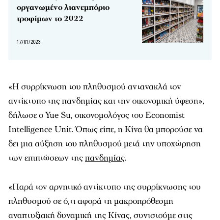
οργανωμένο λιανεμπόριο
τροφίμων το 2022
17/01/2023
«Η συρρίκνωση του πληθυσμού αντανακλά τον
αντίκτυπο της πανδημίας και την οικονομική ύφεση»,
δήλωσε ο Yue Su, οικονομολόγος του Economist
Intelligence Unit. Όπως είπε, η Κίνα θα μπορούσε να
δει μια αύξηση του πληθυσμού μετά την υποχώρηση
των επιπτώσεων της
πανδημίας
.
«Παρά τον αρνητικό αντίκτυπο της συρρίκνωσης του
πληθυσμού σε ό,τι αφορά τη μακροπρόθεσμη
αναπτυξιακή δυναμική της Κίνας, συνιστούμε στις