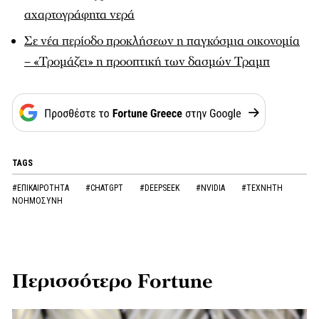
αχαρτογράφητα νερά
Σε νέα περίοδο προκλήσεων η παγκόσμια οικονομία
– «Τρομάζει» η προοπτική των δασμών Τραμπ
TAGS
#ΕΠΙΚΑΙΡΟΤΗΤΑ
#CHATGPT
#DEEPSEEK
#NVIDIA
#ΤΕΧΝΗΤΗ
ΝΟΗΜΟΣΥΝΗ
Περισσότερο Fortune