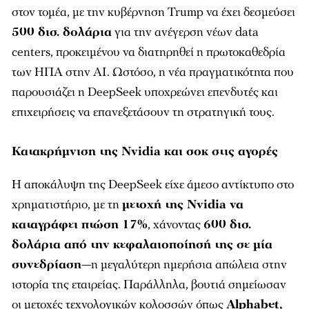
στον τομέα, με την κυβέρνηση Trump να έχει δεσμεύσει
500 δισ. δολάρια
για την ανέγερση νέων data
centers, προκειμένου να διατηρηθεί η πρωτοκαθεδρία
των ΗΠΑ στην AI. Ωστόσο, η νέα πραγματικότητα που
παρουσιάζει η DeepSeek υποχρεώνει επενδυτές και
επιχειρήσεις να επανεξετάσουν τη στρατηγική τους.
Κατακρήμνιση της Nvidia και σοκ στις αγορές
Η αποκάλυψη της DeepSeek είχε άμεσο αντίκτυπο στο
χρηματιστήριο, με τη
μετοχή της Nvidia να
καταγράφει πτώση 17%
, χάνοντας
600 δισ.
δολάρια από την κεφαλαιοποίησή της σε μία
συνεδρίαση
—η μεγαλύτερη ημερήσια απώλεια στην
ιστορία της εταιρείας. Παράλληλα, βουτιά σημείωσαν
οι μετοχές τεχνολογικών κολοσσών όπως
Alphabet
,