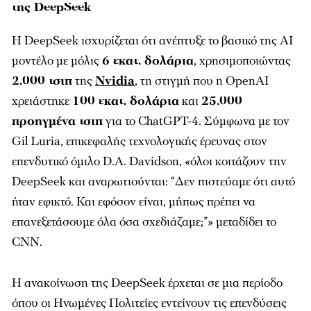
της DeepSeek
Η DeepSeek ισχυρίζεται ότι ανέπτυξε το βασικό της AI
μοντέλο με μόλις
6 εκατ. δολάρια
, χρησιμοποιώντας
2.000 τσιπ
της
Nvidia
, τη στιγμή που η OpenAI
χρειάστηκε
100 εκατ. δολάρια
και
25.000
προηγμένα τσιπ
για το ChatGPT-4. Σύμφωνα με τον
Gil Luria, επικεφαλής τεχνολογικής έρευνας στον
επενδυτικό όμιλο D.A. Davidson, «όλοι κοιτάζουν την
DeepSeek και αναρωτιούνται: “Δεν πιστεύαμε ότι αυτό
ήταν εφικτό. Και εφόσον είναι, μήπως πρέπει να
επανεξετάσουμε όλα όσα σχεδιάζαμε;”» μεταδίδει το
CNN.
Η ανακοίνωση της DeepSeek έρχεται σε μια περίοδο
όπου οι Ηνωμένες Πολιτείες εντείνουν τις επενδύσεις