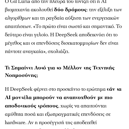
Ο Gil Luria από την πλευρά του τονίζει ότι η AI
βιομηχανία ακολουθεί
δύο δρόμους
: την εξέλιξη των
αλγορίθμων και τη ραγδαία αύξηση των ενεργειακών
απαιτήσεων. «Το πρώτο είναι σωστό και σημαντικό. Το
δεύτερο είναι γελοίο. Η DeepSeek αποδεικνύει ότι το
μέγεθος και οι επενδύσεις δισεκατομμυρίων δεν είναι
πάντοτε αναγκαία», σχολιάζει.
Τι Σημαίνει Αυτό για το Μέλλον της Τεχνητής
Νοημοσύνης;
Η DeepSeek φέρνει στο προσκήνιο το ερώτημα
εάν τα
AI μοντέλα μπορούν να αναπτυχθούν με πιο
αποδοτικούς τρόπους
, χωρίς να απαιτούνται
αμύθητα ποσά και εξωπραγματικές επενδύσεις σε
hardware. Αν η προσέγγισή της αποδειχθεί