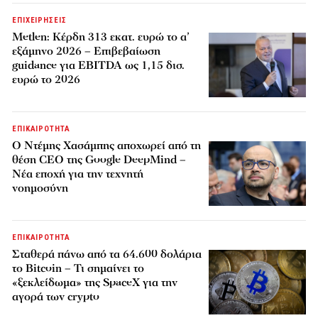
ΕΠΙΧΕΙΡΗΣΕΙΣ
Metlen: Κέρδη 313 εκατ. ευρώ το α’
εξάμηνο 2026 – Επιβεβαίωση
guidance για EBITDA ως 1,15 δισ.
ευρώ το 2026
ΕΠΙΚΑΙΡΟΤΗΤΑ
Ο Ντέμης Χασάμπης αποχωρεί από τη
θέση CEO της Google DeepMind –
Νέα εποχή για την τεχνητή
νοημοσύνη
ΕΠΙΚΑΙΡΟΤΗΤΑ
Σταθερά πάνω από τα 64.600 δολάρια
το Bitcoin – Τι σημαίνει το
«ξεκλείδωμα» της SpaceX για την
αγορά των crypto