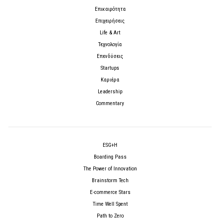
Επικαιρότητα
Επιχειρήσεις
Life & Art
Τεχνολογία
Επενδύσεις
Startups
Καριέρα
Leadership
Commentary
ESG+H
Boarding Pass
The Power of Innovation
Brainstorm Tech
E-commerce Stars
Time Well Spent
Path to Zero