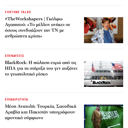
FORTUNE TALKS
#TheWorkshapers | Γκόλφω
Αγαπητού: «Το μέλλον ανήκει σε
όσους συνδυάζουν την ΤΝ με
ανθρώπινη κρίση»
ΕΠΕΝΔΥΣΕΙΣ
BlackRock: Η πώληση ευρώ από τις
ΗΠΑ για τη στήριξη του γεν αυξάνει
το γεωπολιτικό ρίσκο
ΕΠΙΚΑΙΡΟΤΗΤΑ
Μέση Ανατολή: Τουρκία, Σαουδική
Αραβία και Πακιστάν υπογράφουν
αμυντικό σύμφωνο