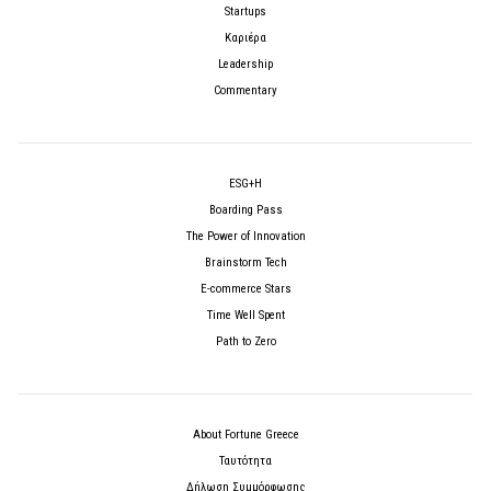
Startups
Καριέρα
Leadership
Commentary
ESG+H
Boarding Pass
The Power of Innovation
Brainstorm Tech
E-commerce Stars
Time Well Spent
Path to Zero
About Fortune Greece
Ταυτότητα
Δήλωση Συμμόρφωσης