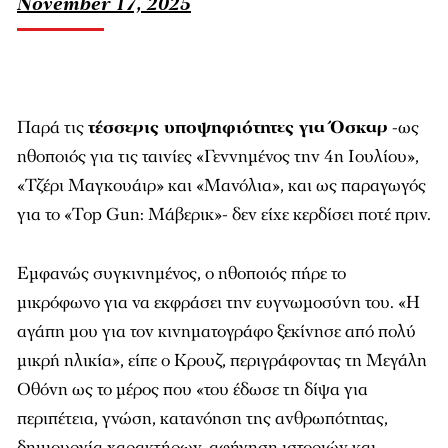
November 17, 2025
Παρά τις
τέσσερις υποψηφιότητες για Όσκαρ
-ως
ηθοποιός για τις ταινίες «Γεννημένος την 4η Ιουλίου»,
«Τζέρι Μαγκουάιρ» και «Μανόλια», και ως παραγωγός
για το «Top Gun: Μάβερικ»- δεν είχε κερδίσει ποτέ πριν.
Εμφανώς συγκινημένος, ο ηθοποιός πήρε το
μικρόφωνο για να εκφράσει την ευγνωμοσύνη του. «Η
αγάπη μου για τον κινηματογράφο ξεκίνησε από πολύ
μικρή ηλικία», είπε ο Κρουζ, περιγράφοντας τη Μεγάλη
Οθόνη ως το μέρος που «του έδωσε τη δίψα για
περιπέτεια, γνώση, κατανόηση της ανθρωπότητας,
δημιουργία χαρακτήρων, αφήγηση ιστοριών και