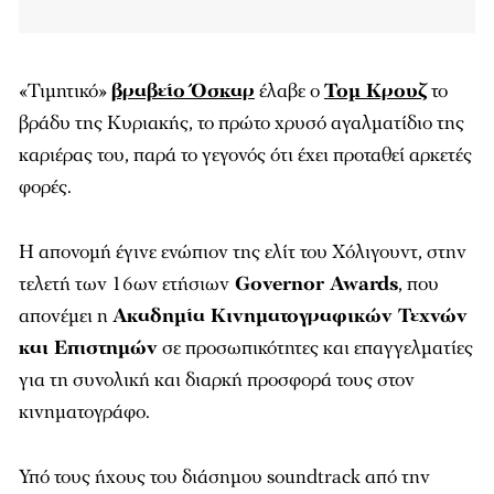
«Τιμητικό»
βραβείο Όσκαρ
έλαβε ο
Τομ Κρουζ
το
βράδυ της Κυριακής, το πρώτο χρυσό αγαλματίδιο της
καριέρας του, παρά το γεγονός ότι έχει προταθεί αρκετές
φορές.
Η απονομή έγινε ενώπιον της ελίτ του Χόλιγουντ, στην
τελετή των 16ων ετήσιων
Governor Awards
, που
απονέμει η
Ακαδημία Κινηματογραφικών Τεχνών
και Επιστημών
σε προσωπικότητες και επαγγελματίες
για τη συνολική και διαρκή προσφορά τους στον
κινηματογράφο.
Υπό τους ήχους του διάσημου soundtrack από την