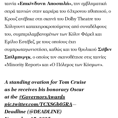
ταινία
«Επικίνδυνη Αποστολή»,
την εμβληματική
σειρά ταινιών στην καριέρα του 63χρονου ηθοποιού, ο
Κρουζ ανέβηκε στη σκηνή του Dolby Theatre του
Χόλιγουντ καταχειροκροτούμενος από συναδέλφους
του, συμπεριλαμβανομένων των Κόλιν Φάρελ και
Εμίλιο Εστέβεζ, με τους οποίους έχει
συμπρωταγωνιστήσει, καθώς και του θρυλικού
Στίβεν
Σπίλμπεργκ
, ο οποίος τον σκηνοθέτησε στις ταινίες
«Minority Report» και «Ο Πόλεμος των Κόσμων».
A standing ovation for Tom Cruise
as he receives his honorary Oscar
at the
#GovernorsAwards
pic.twitter.com/TCXSGb05RA
—
Deadline (@DEADLINE)