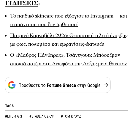
ΕΙΔΗΣΕΙΣ
:
Το παιδικό skincare που εξόργισε το Instagram — και
η απάντηση που δεν ήρθε ποτέ
Πατρινό Καρναβάλι 2026: Θεαματική τελετή έναρξης
με φως, πολυμέσα και εμφανίσεις-έκπληξη
Ο «Μαύρος Πάνθηρας», Τσάντγουικ Μπόουζμαν
αποκτά αστέρι στη Λεωφόρο της Δόξας μετά θάνατον
TAGS
#LIFE & ART
#ΒΡΑΒΕΙΑ ΟΣΚΑΡ
#ΤΟΜ ΚΡΟΥΖ