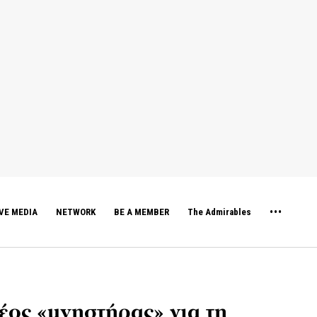
VE MEDIA
NETWORK
BE A MEMBER
The Admirables
ος «μνηστήρας» για τη