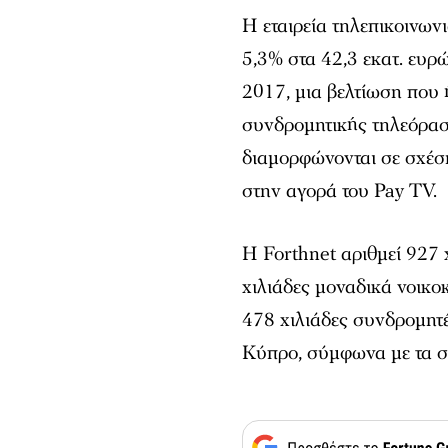
Η εταιρεία τηλεπικοινω
5,3% στα 42,3 εκατ. ευρ
2017, μια βελτίωση που
συνδρομητικής τηλεόρασ
διαμορφώνονται σε σχέση
στην αγορά του Pay TV.
Η Forthnet αριθμεί 927 
χιλιάδες μοναδικά νοικο
478 χιλιάδες συνδρομητέ
Κύπρο, σύμφωνα με τα στ