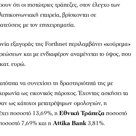
ουν ότι οι πιστώτριες τράπεζες, στον έλεγχο των
λεπικοινωνιακή εταιρεία, βρίσκονται σε
εύσεις με τον επιχειρηματία.
ία εξαγοράς της Forthnet περιλαμβάνει «κούρεμα»
ρεώσεων και με ενδιαφέρον αναμένεται το ύψος, που
κατ. ευρώ.
νατότητα να συνεχίσει τη δραστηριότητά της με
λεφωνία ως εικονικός πάροχος. Έχοντας ασκήσει τα
αν ως κάτοχοι μετατρέψιμων ομολογιών, η
έχει ποσοστό 13,69%, η
Εθνική Τράπεζα
ποσοστό
ποσοστό 7,69% και η
Attika Bank
3,81%.