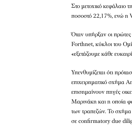
Στο μετοχικό κεφάλαιο τ
ποσοστό 22,17%, ενώ η V
Όταν υπήρξαν οι πρώτες 
Forthnet, κύκλοι του Ο
«εξετάζουμε κάθε ευκαιρ
Υπενθυμίζεται ότι πρότασ
επιχειρηματικό σχήμα A
επισημαίνουν πηγές οικε
Μαρινάκη και η οποία φα
των τραπεζών. Το σχήμα
σε confirmatory due dili