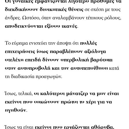
Οι γυναίκες εμφανίζονται λιγότερο πρόθυμες να
διεκδικήσουν διοικητικές θέσεις
σε σχέση με τους
άνδρες. Ωστόσο, όταν αναλαμβάνουν τέτοιους ρόλους,
αποδεικνύονται εξίσου ικανές
.
Το εύρημα ενισχύει την άποψη ότι
πολλές
επιχειρήσεις ίσως παραβλέπουν αξιόλογα
στελέχη επειδή δίνουν υπερβολική βαρύτητα
στην αυτοπροβολή και την αυτοπεποίθηση
κατά
τη διαδικασία προαγωγών.
Ίσως, τελικά,
οι καλύτεροι μάνατζερ να μην είναι
εκείνοι που σηκώνουν πρώτοι το χέρι για να
ηγηθούν
.
Ίσως να είναι
εκείνοι που εργάζονται αθόρυβα,