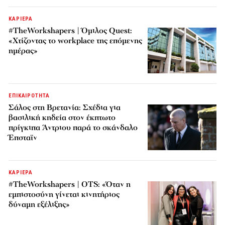
ΚΑΡΙΕΡΑ
#TheWorkshapers | Όμιλος Quest:
«Χτίζοντας το workplace της επόμενης
ημέρας»
ΕΠΙΚΑΙΡΟΤΗΤΑ
Σάλος στη Βρετανία: Σχέδια για
βασιλική κηδεία στον έκπτωτο
πρίγκιπα Άντριου παρά το σκάνδαλο
Έπσταϊν
ΚΑΡΙΕΡΑ
#TheWorkshapers | OTS: «Όταν η
εμπιστοσύνη γίνεται κινητήριος
δύναμη εξέλιξης»