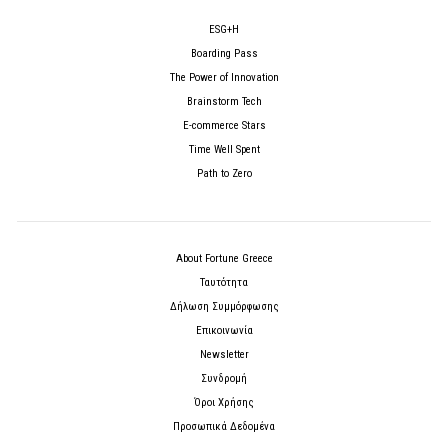
ESG+H
Boarding Pass
The Power of Innovation
Brainstorm Tech
E-commerce Stars
Time Well Spent
Path to Zero
About Fortune Greece
Ταυτότητα
Δήλωση Συμμόρφωσης
Επικοινωνία
Newsletter
Συνδρομή
Όροι Χρήσης
Προσωπικά Δεδομένα