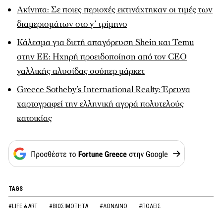
Ακίνητα: Σε ποιες περιοχές εκτινάχτηκαν οι τιμές των
διαμερισμάτων στο γ’ τρίμηνο
Κάλεσμα για διετή απαγόρευση Shein και Temu
στην ΕΕ: Ηχηρή προειδοποίηση από τον CEO
γαλλικής αλυσίδας σούπερ μάρκετ
Greece Sotheby’s International Realty: Έρευνα
χαρτογραφεί την ελληνική αγορά πολυτελούς
κατοικίας
TAGS
#LIFE & ART
#ΒΙΩΣΙΜΟΤΗΤΑ
#ΛΟΝΔΙΝΟ
#ΠΟΛΕΙΣ