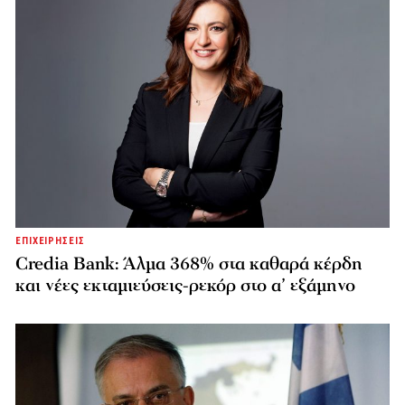
ΕΠΙΧΕΙΡΗΣΕΙΣ
Credia Bank: Άλμα 368% στα καθαρά κέρδη
και νέες εκταμιεύσεις-ρεκόρ στο α’ εξάμηνο