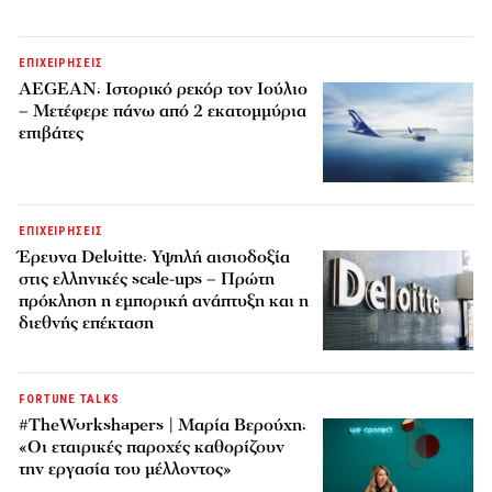
ΕΠΙΧΕΙΡΗΣΕΙΣ
AEGEAN: Ιστορικό ρεκόρ τον Ιούλιο
– Μετέφερε πάνω από 2 εκατομμύρια
επιβάτες
ΕΠΙΧΕΙΡΗΣΕΙΣ
Έρευνα Deloitte: Υψηλή αισιοδοξία
στις ελληνικές scale-ups – Πρώτη
πρόκληση η εμπορική ανάπτυξη και η
διεθνής επέκταση
FORTUNE TALKS
#TheWorkshapers | Μαρία Βερούχη:
«Οι εταιρικές παροχές καθορίζουν
την εργασία του μέλλοντος»