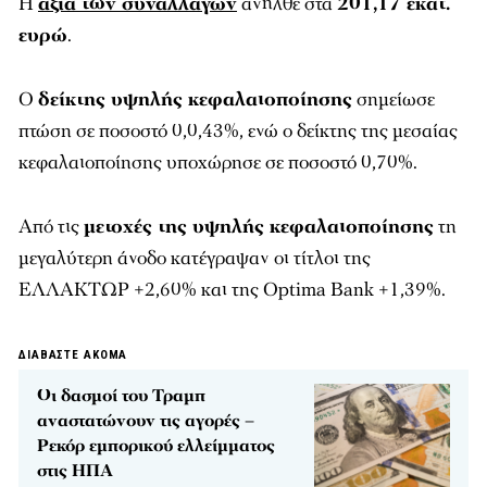
Η
αξία των συναλλαγών
ανήλθε στα
201,17 εκατ.
ευρώ
.
Ο
δείκτης υψηλής κεφαλαιοποίησης
σημείωσε
πτώση σε ποσοστό 0,0,43%, ενώ ο δείκτης της μεσαίας
κεφαλαιοποίησης υποχώρησε σε ποσοστό 0,70%.
Από τις
μετοχές της υψηλής κεφαλαιοποίησης
τη
μεγαλύτερη άνοδο κατέγραψαν οι τίτλοι της
ΕΛΛΑΚΤΩΡ +2,60% και της Optima Bank +1,39%.
ΔΙΑΒΑΣΤΕ ΑΚΟΜΑ
Οι δασμοί του Τραμπ
αναστατώνουν τις αγορές –
Ρεκόρ εμπορικού ελλείμματος
στις ΗΠΑ