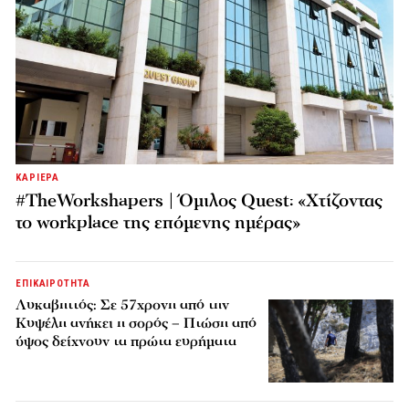
ΚΑΡΙΕΡΑ
#TheWorkshapers | Όμιλος Quest: «Χτίζοντας
το workplace της επόμενης ημέρας»
ΕΠΙΚΑΙΡΟΤΗΤΑ
Λυκαβηττός: Σε 57χρονη από την
Κυψέλη ανήκει η σορός – Πτώση από
ύψος δείχνουν τα πρώτα ευρήματα