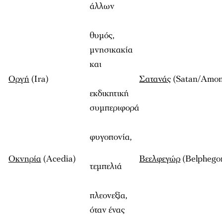
άλλων
θυμός,
μνησικακία
και
Οργή
(Ira)
Σατανάς
(Satan/Amon
εκδικητική
συμπεριφορά
φυγοπονία,
Οκνηρία
(Acedia)
Βεελφεγώρ
(Belphego
τεμπελιά
πλεονεξία,
όταν ένας