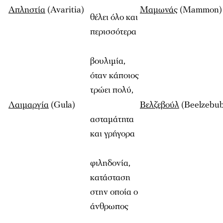
Απληστία
(Avaritia)
Μαμωνάς
(Mammon)
θέλει όλο και
περισσότερα
βουλιμία,
όταν κάποιος
τρώει πολύ,
Λαιμαργία
(Gula)
Βελζεβούλ
(Beelzebu
ασταμάτητα
και γρήγορα
φιληδονία,
κατάσταση
στην οποία ο
άνθρωπος