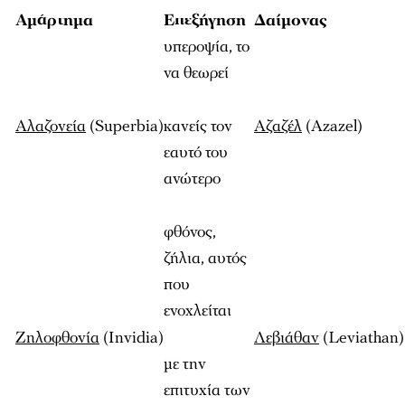
Αμάρτημα
Επεξήγηση
Δαίμονας
υπεροψία, το
να θεωρεί
Αλαζονεία
(Superbia)
κανείς τον
Αζαζέλ
(Azazel)
εαυτό του
ανώτερο
φθόνος,
ζήλια, αυτός
που
ενοχλείται
Ζηλοφθονία
(Invidia)
Λεβιάθαν
(Leviathan)
με την
επιτυχία των