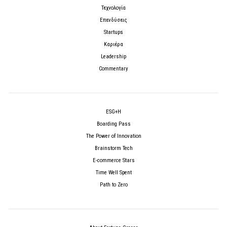
Τεχνολογία
Επενδύσεις
Startups
Καριέρα
Leadership
Commentary
ESG+H
Boarding Pass
The Power of Innovation
Brainstorm Tech
E-commerce Stars
Time Well Spent
Path to Zero