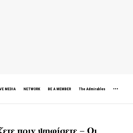
VE MEDIA
NETWORK
BE A MEMBER
The Admirables
ζετε πριν ψηφίσετε – Οι