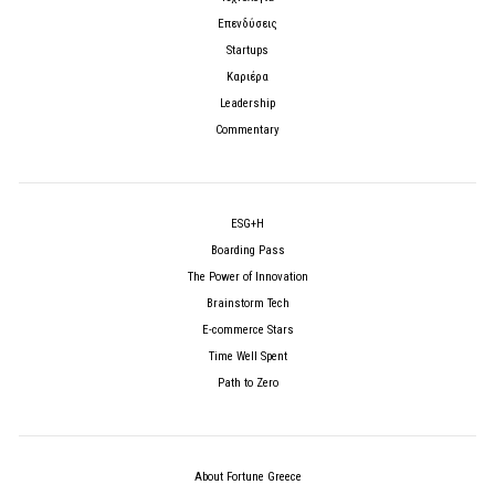
Επενδύσεις
Startups
Καριέρα
Leadership
Commentary
ESG+H
Boarding Pass
The Power of Innovation
Brainstorm Tech
E-commerce Stars
Time Well Spent
Path to Zero
About Fortune Greece