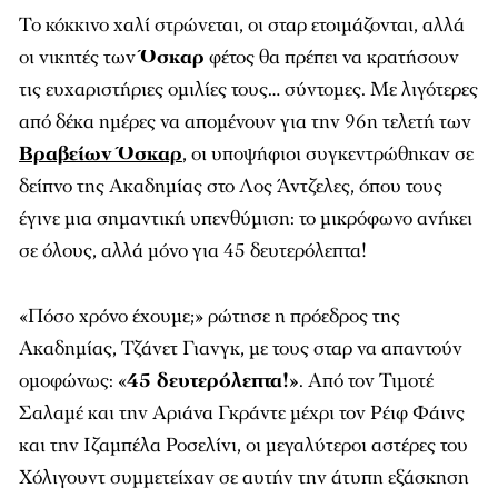
Το κόκκινο χαλί στρώνεται, οι σταρ ετοιμάζονται, αλλά
οι νικητές των
Όσκαρ
φέτος θα πρέπει να κρατήσουν
τις ευχαριστήριες ομιλίες τους… σύντομες. Με λιγότερες
από δέκα ημέρες να απομένουν για την 96η τελετή των
Βραβείων Όσκαρ
, οι υποψήφιοι συγκεντρώθηκαν σε
δείπνο της Ακαδημίας στο Λος Άντζελες, όπου τους
έγινε μια σημαντική υπενθύμιση: το μικρόφωνο ανήκει
σε όλους, αλλά μόνο για 45 δευτερόλεπτα!
«Πόσο χρόνο έχουμε;» ρώτησε η πρόεδρος της
Ακαδημίας, Τζάνετ Γιανγκ, με τους σταρ να απαντούν
ομοφώνως: «
45 δευτερόλεπτα!»
. Από τον Τιμοτέ
Σαλαμέ και την Αριάνα Γκράντε μέχρι τον Ρέιφ Φάινς
και την Ιζαμπέλα Ροσελίνι, οι μεγαλύτεροι αστέρες του
Χόλιγουντ συμμετείχαν σε αυτήν την άτυπη εξάσκηση