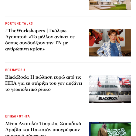
FORTUNE TALKS
#TheWorkshapers | Γκόλφω
Αγαπητού: «Το μέλλον ανήκει σε
όσους συνδυάζουν την ΤΝ με
ανθρώπινη κρίση»
ΕΠΕΝΔΥΣΕΙΣ
BlackRock: Η πώληση ευρώ από τις
ΗΠΑ για τη στήριξη του γεν αυξάνει
το γεωπολιτικό ρίσκο
ΕΠΙΚΑΙΡΟΤΗΤΑ
Μέση Ανατολή: Τουρκία, Σαουδική
Αραβία και Πακιστάν υπογράφουν
αμυντικό σύμφωνο