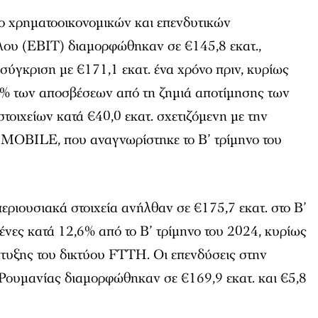
ρο χρηματοοικονομικών και επενδυτικών
λου (EBIT) διαμορφώθηκαν σε €145,8 εκατ.,
σύγκριση με €171,1 εκατ. ένα χρόνο πριν, κυρίως
% των αποσβέσεων από τη ζημιά αποτίμησης των
οιχείων κατά €40,0 εκατ. σχετιζόμενη με την
LE, που αναγνωρίστηκε το Β’ τρίμηνο του
περιουσιακά στοιχεία ανήλθαν σε €175,7 εκατ. στο Β’
ένες κατά 12,6% από το Β’ τρίμηνο του 2024, κυρίως
τυξης του δικτύου FTTH. Οι επενδύσεις στην
 Ρουμανίας διαμορφώθηκαν σε €169,9 εκατ. και €5,8