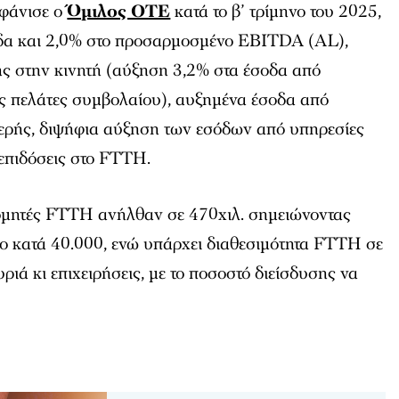
μφάνισε ο
Όμιλος ΟΤΕ
κατά το β’ τρίμηνο του 2025,
δα και 2,0% στο προσαρμοσμένο EBITDA (AL),
ης στην κινητή (αύξηση 3,2% στα έσοδα από
υς πελάτες συμβολαίου), αυξημένα έσοδα από
θερής, διψήφια αύξηση των εσόδων από υπηρεσίες
επιδόσεις στο FTTH.
ομητές FTTH ανήλθαν σε 470χιλ. σημειώνοντας
νο κατά 40.000, ενώ υπάρχει διαθεσιμότητα FTTH σε
υριά κι επιχειρήσεις, με το ποσοστό διείσδυσης να