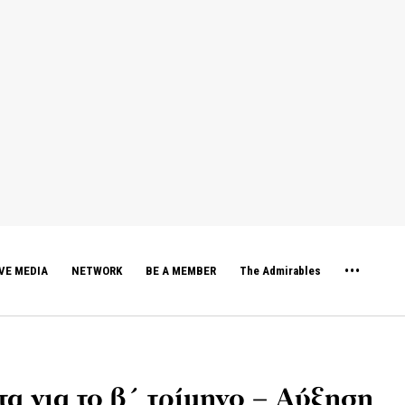
VE MEDIA
NETWORK
BE A MEMBER
The Admirables
α για το β΄ τρίμηνο – Αύξηση