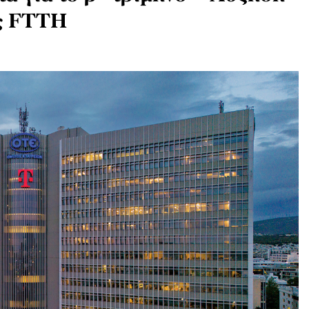
ς FTTH