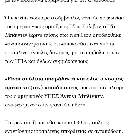
με την ισραηλινή κυβέρνηση για την ανταπόδοση.
Όπως είπε νωρίτερα ο σύμβουλος εθνικής ασφαλείας
της αμερικανικής προεδρίας Τζέικ Σάλιβαν, ο Τζο
Μπάιντεν έκρινε επίσης πως η επίθεση αποδείχθηκε
«αναποτελεσματική», ότι «αποκρούστηκε» από τις
ισραηλινές ένοπλες δυνάμεις, με τη συμβολή αυτών
των ΗΠΑ και άλλων συμμάχων τους.
«
Είναι απόλυτα απαράδεκτη και όλος ο κόσμος
πρέπει να (την) καταδικάσει
», είπε από την πλευρά
του ο αμερικανός ΥΠΕΞ
Άντονι Μπλίνκεν
,
αναφερόμενος στην ιρανική επίθεση.
Το Ιράν εκτόξευσε χθες κάπου 180 πυραύλους
εναντίον της ισραηλινής επικράτειας σε ανταπόδοση,