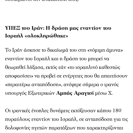
ΥΠΕΞ του Ιράν: Η δράση μας εναντίον του
Ισραήλ «ολοκληρώθηκε»
Το Ιράν άσκησε το δικαίωμά του στη «νόμιμη άμυνα»
εναντίον του Ισραήλ και η δράση του μπορεί να
θεωρηθεί λήξασα, εκτός εάν «το ισραηλινό καθεστώς
αποφασίσει» να προβεί σε ενέργειες που θα απαιτήσουν
«περαιτέρω ανταπόδοση», ανέφερε σήμερα ο ιρανός
υπουργός Εξωτερικών
Αμπάς Αραγτσί
μέσω X.
Οι ιρανικές ένοπλες δυνάμεις εκτόξευσαν κάπου 180
πυραύλους εναντίον του Ισραήλ, σε ανταπόδοση για τις
δολοφονίες ηγετών παρατάξεων που χαρακτηρίζονται