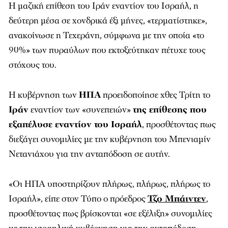
Η μαζική επίθεση του Ιράν εναντίον του Ισραήλ, η
δεύτερη μέσα σε χονδρικά έξι μήνες, «τερματίστηκε»,
ανακοίνωσε η Τεχεράνη, σύμφωνα με την οποία «το
90%» των πυραύλων που εκτοξεύτηκαν πέτυχε τους
στόχους του.
Η κυβέρνηση των
ΗΠΑ
προειδοποίησε χθες Τρίτη το
Ιράν
εναντίον των «συνεπειών»
της επίθεσης που
εξαπέλυσε εναντίον του Ισραήλ
, προσθέτοντας πως
διεξάγει συνομιλίες με την κυβέρνηση του Μπενιαμίν
Νετανιάχου για την ανταπόδοση σε αυτήν.
«Οι ΗΠΑ υποστηρίζουν πλήρως, πλήρως, πλήρως το
Ισραήλ», είπε στον Τύπο ο πρόεδρος
Τζο Μπάιντεν
,
προσθέτοντας πως βρίσκονται «σε εξέλιξη» συνομιλίες