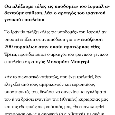
Θα πλήξουμε «όλες τις υποδομές» του Ισραήλ αν
δεχτούμε επίθεση, λέει ο αρχηγός του ιρανικού
γενικού επιτελείου
Το Ιράν θα πλήξει «όλες τις υποδομές» του Ισραήλ αν
υποστεί επίθεση σε ανταπόδοση για την
εκτόξευση
200 πυραύλων στην οποία προχώρησε χθες
Τρίτη
, προειδοποίησε ο αρχηγός του ιρανικού γενικού
επιτελείου στρατηγός
Μοχαμάντ Μπαγερί
.
«Αν το σιωνιστικό καθεστώς, που έχει τρελαθεί, δεν
ελεγχθεί από τους αμερικανούς και ευρωπαίους
υποστηρικτές του, θελήσει να συνεχίσει τα εγκλήματά
του ή να δράσει εναντίον της (εθνικής) κυριαρχίας μας
και της εδαφικής ακεραιότητάς μας, θα επαναληφθεί
επιχείρηση όπως η αποψινή (σ.σ. χθεσινή), με ακόμη