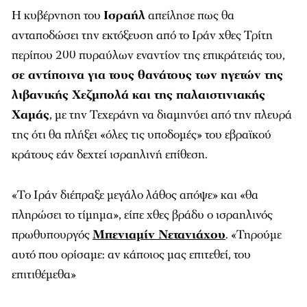
Η κυβέρνηση του
Ισραήλ
απείλησε πως θα
ανταποδώσει την εκτόξευση από το Ιράν χθες Τρίτη
περίπου 200 πυραύλων εναντίον της επικράτειάς του,
σε αντίποινα για τους θανάτους των ηγετών της
λιβανικής Χεζμπολά και της παλαιστινιακής
Χαμάς
, με την Τεχεράνη να διαμηνύει από την πλευρά
της ότι θα πλήξει «όλες τις υποδομές» του εβραϊκού
κράτους εάν δεχτεί ισραηλινή επίθεση.
«Το Ιράν διέπραξε μεγάλο λάθος απόψε» και «θα
πληρώσει το τίμημα», είπε χθες βράδυ ο ισραηλινός
πρωθυπουργός
Μπενιαμίν Νετανιάχου
. «Τηρούμε
αυτό που ορίσαμε: αν κάποιος μας επιτεθεί, του
επιτιθέμεθα»