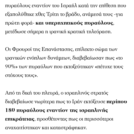
πυραύλους εναντίον του Ισραήλ κατά την επίθεση που
εξαπολύθηκε χθες Τρίτη το βράδυ, ανάμεσά τους -για
πρώτη φορά-
και υπερηχητικούς πυραύλους
,
μετέδωσε σήμερα η ιρανική κρατική τηλεόραση.
Οι Φρουροί της Επανάστασης, επίλεκτο σώμα των
ιρανικών ενόπλων δυνάμεων, διαβεβαίωσαν πως «το
90%» των πυραύλων που εκτοξεύτηκαν «πέτυχε τους
στόχους τους».
Από τη δική του πλευρά, ο ισραηλινός στρατός
διαβεβαίωσε νωρίτερα πως το Ιράν εκτόξευσε
περίπου
180 πυραύλους εναντίον της ισραηλινής
επικράτειας
, προσθέτοντας πως οι περισσότεροι
αναχαιτίστηκαν και καταστράφηκαν.