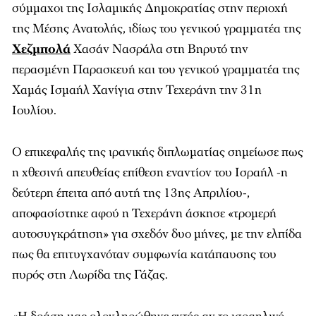
σύμμαχοι της Ισλαμικής Δημοκρατίας στην περιοχή
της Μέσης Ανατολής, ιδίως του γενικού γραμματέα της
Χεζμπολά
Χασάν Νασράλα στη Βηρυτό την
περασμένη Παρασκευή και του γενικού γραμματέα της
Χαμάς Ισμαήλ Χανίγια στην Τεχεράνη την 31η
Ιουλίου.
Ο επικεφαλής της ιρανικής διπλωματίας σημείωσε πως
η χθεσινή απευθείας επίθεση εναντίον του Ισραήλ -η
δεύτερη έπειτα από αυτή της 13ης Απριλίου-,
αποφασίστηκε αφού η Τεχεράνη άσκησε «τρομερή
αυτοσυγκράτηση» για σχεδόν δυο μήνες, με την ελπίδα
πως θα επιτυγχανόταν συμφωνία κατάπαυσης του
πυρός στη Λωρίδα της Γάζας.