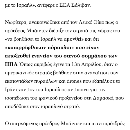
με το Ισραήλ», ανέφερε ο ΣΕΑ Σάλιβαν.
Νωρίτερα, ανακοινώθηκε από τον Λευκό Οίκο πως ο
πρόεδρος Μπάιντεν διέταξε τον στρατό της χώρας του
«να βοηθήσει το Ισραήλ να αμυνθεί» και ότι
«καταρρίφθηκαν πύραυλοι» που είχαν
εκτοξευθεί εναντίον του στενού συμμάχου των
ΗΠΑ
. Όπως ακριβώς έγινε τη 13η Απριλίου, όταν ο
αμερικανικός στρατός βοήθησε στην αναχαίτιση των
εκατοντάδων πυραύλων και drones που εξαπέλυσε το
Ιράν εναντίον του Ισραήλ σε αντίποινα για την
ισοπέδωση του ιρανικού προξενείου στη Δαμασκό, που
αποδόθηκε στον ισραηλινό στρατό.
Ο απερχόμενος πρόεδρος Μπάιντεν και η αντιπρόεδρός