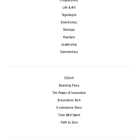
Επιχειρήσεις
Life & Art
Τεχνολογία
Επενδύσεις
Startups
Καριέρα
Leadership
Commentary
ESG+H
Boarding Pass
The Power of Innovation
Brainstorm Tech
E-commerce Stars
Time Well Spent
Path to Zero