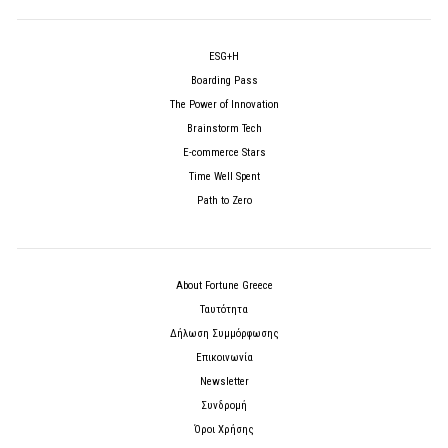
ESG+H
Boarding Pass
The Power of Innovation
Brainstorm Tech
E-commerce Stars
Time Well Spent
Path to Zero
About Fortune Greece
Ταυτότητα
Δήλωση Συμμόρφωσης
Επικοινωνία
Newsletter
Συνδρομή
Όροι Χρήσης