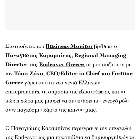
Στο στούντιο του
Business Monitor
βρέθηκε ο
Παναγιώτης Καραμπίνης
, Regional Managing
Director της
Endeavor Greece
, σε μια συζήτηση με
τον
Τάσο Ζάχο, CEO/Editor in Chief του Fortune
Greece
γύρω από τη νέα γενιά Ελλήνων
entrepreneurs, τη σημασία της εξωστρέφειας και το
πώς η χώρα μας μπορεί να αποκτήσει πιο ενεργό ρόλο
στον παγκόσμιο χάρτη της καινοτομίας.
Ο Παναγιώτης Καραμπίνης περιέγραψε την αποστολή
της Endeavor ως μια προσπάθεια να δημιουργηθούν οι