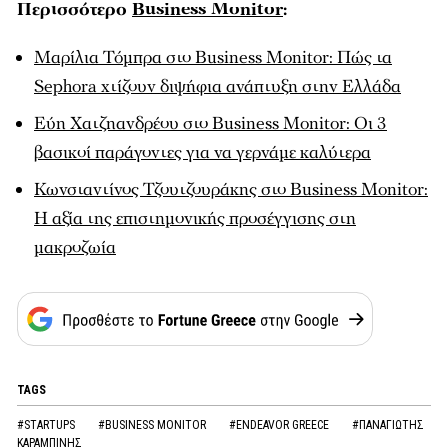
Περισσότερο
Business Monitor
:
Μαρίλια Τόμπρα στο Business Monitor: Πώς τα
Sephora χτίζουν διψήφια ανάπτυξη στην Ελλάδα
Εύη Χατζηανδρέου στο Business Monitor: Οι 3
βασικοί παράγοντες για να γερνάμε καλύτερα
Κωνσταντίνος Τζουτζουράκης στο Business Monitor:
Η αξία της επιστημονικής προσέγγισης στη
μακροζωία
TAGS
#STARTUPS
#BUSINESS MONITOR
#ENDEAVOR GREECE
#ΠΑΝΑΓΙΩΤΗΣ
ΚΑΡΑΜΠΙΝΗΣ