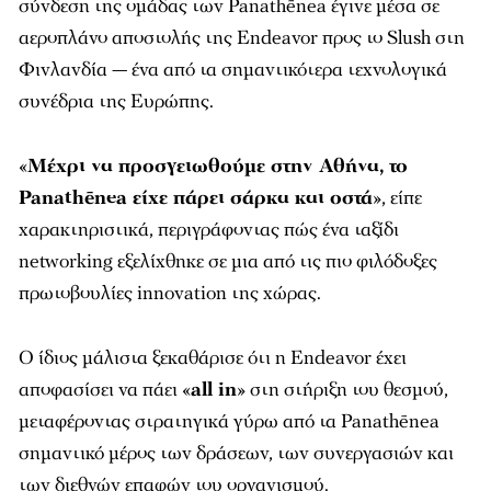
σύνδεση της ομάδας των Panathēnea έγινε μέσα σε
αεροπλάνο αποστολής της Endeavor προς το Slush στη
Φινλανδία — ένα από τα σημαντικότερα τεχνολογικά
συνέδρια της Ευρώπης.
«
Μέχρι να προσγειωθούμε στην Αθήνα, το
Panathēnea είχε πάρει σάρκα και οστά
», είπε
χαρακτηριστικά, περιγράφοντας πώς ένα ταξίδι
networking εξελίχθηκε σε μια από τις πιο φιλόδοξες
πρωτοβουλίες innovation της χώρας.
Ο ίδιος μάλιστα ξεκαθάρισε ότι η Endeavor έχει
αποφασίσει να πάει «
all in
» στη στήριξη του θεσμού,
μεταφέροντας στρατηγικά γύρω από τα Panathēnea
σημαντικό μέρος των δράσεων, των συνεργασιών και
των διεθνών επαφών του οργανισμού.