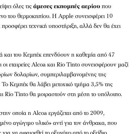
ίψει όλες τις
άμεσες εκπομπές αερίου
που
νο του θερμοκηπίου. Η Apple συνεισφέρει 10
 προσφέρει τεχνική υποστήριξη, αλλά δεν θα έχει
 και του Κεμπέκ επενδύουν η καθεμία από 47
 οι εταιρείες Alcoa και Rio Tinto συνεισφέρουν μαζί
υρίων δολαρίων, συμπεριλαμβανομένης της
. Το Κεμπέκ θα λάβει μετοχικό τμήμα 3,5% της
και Rio Tinto θα μοιραστούν στη μέση το υπόλοιπο.
στην οποία η Alcoa εργάζεται από το 2009,
μένο αγώγιμο υλικό» αντί για τον άνθρακα, που
για να αφαιρεθεί το οξυγόνο από το οξείδιο