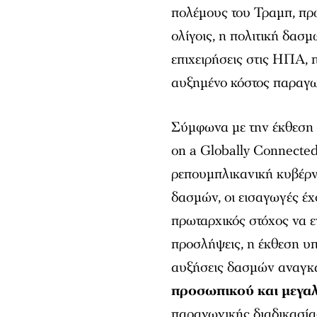
πολέμους του Τραμπ, πρώ
ολίγοις, η πολιτική δασ
επιχειρήσεις στις ΗΠΑ,
αυξημένο κόστος παραγ
Σύμφωνα με την έκθεση D
on a Globally Connected
ρεπουμπλικανική κυβέρν
δασμών, οι εισαγωγές έχο
πρωταρχικός στόχος να ε
προσλήψεις, η έκθεση υπ
αυξήσεις δασμών αναγκ
προσωπικού και μεγα
παραγωγικής διαδικασίας