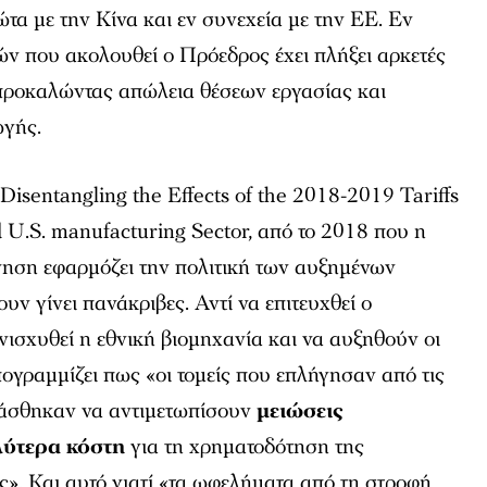
τα με την Κίνα και εν συνεχεία με την ΕΕ. Εν
μών που ακολουθεί ο Πρόεδρος έχει πλήξει αρκετές
 προκαλώντας απώλεια θέσεων εργασίας και
ωγής.
isentangling the Effects of the 2018-2019 Tariffs
 U.S. manufacturing Sector, από το 2018 που η
ηση εφαρμόζει την πολιτική των αυξημένων
υν γίνει πανάκριβες. Αντί να επιτευχθεί ο
νισχυθεί η εθνική βιομηχανία και να αυξηθούν οι
ογραμμίζει πως «οι τομείς που επλήγησαν από τις
άσθηκαν να αντιμετωπίσουν
μειώσεις
λύτερα κόστη
για τη χρηματοδότηση της
». Και αυτό γιατί «τα ωφελήματα από τη στροφή