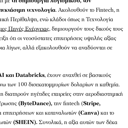
αι με
τη δημιουργία λογισμικού, τον
πεκτάσιμη τεχνολογία
. Ακολουθούν το Fintech, η
ομική Περίθαλψη, ενώ κλάδοι όπως η Τεχνολογία
μες Πηγές Ενέργειας
, δημιουργούν τους δικούς τους
ιξη ότι οι νεοσύστατες επιχειρήσεις υψηλής αξίας
ρια λίγων, αλλά εξακολουθούν να αναδύονται σε
I και Databricks
, έχουν αναχθεί σε βασικούς
άνω των 100 δισεκατομμυρίων δολαρίων η καθεμία.
η διατηρούν ηγέτιδες εταιρείες στην αεροδιαστημική
μέρωσης
(ByteDance),
την fintech (
Stripe,
ία επιχειρήσεων και καταναλωτών
(Canva)
και το
λωτών
(SHEIN).
Συνολικά, η αξία αυτών των δέκα