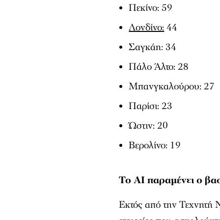
Πεκίνο: 59
Λονδίνο:
44
Σαγκάη: 34
Πάλο Άλτο: 28
Μπανγκαλούρου: 27
Παρίσι: 23
Ώστιν: 20
Βερολίνο: 19
To AI παραμένει ο βασ
Εκτός από την Τεχνητή 