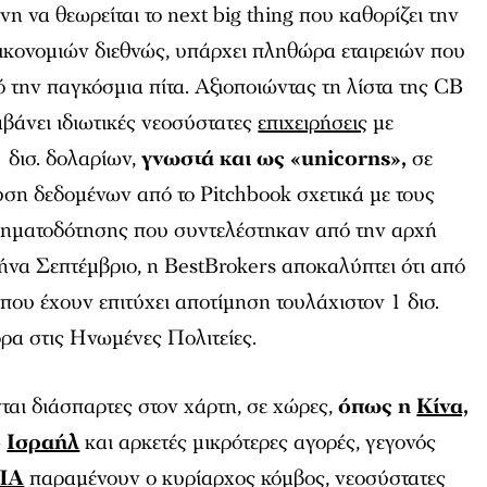
η να θεωρείται το next big thing που καθορίζει την
ικονομιών διεθνώς, υπάρχει πληθώρα εταιρειών που
ό την παγκόσμια πίτα. Αξιοποιώντας τη λίστα της CB
μβάνει ιδιωτικές νεοσύστατες
επιχειρήσεις
με
 δισ. δολαρίων,
γνωστά και ως «unicorns»,
σε
ση δεδομένων από το Pitchbook σχετικά με τους
ρηματοδότησης που συντελέστηκαν από την αρχή
 μήνα Σεπτέμβριο, η BestBrokers αποκαλύπτει ότι από
ες που έχουν επιτύχει αποτίμηση τουλάχιστον 1 δισ.
δρα στις Ηνωμένες Πολιτείες.
ται διάσπαρτες στον χάρτη, σε χώρες,
όπως η
Κίνα,
ο
Ισραήλ
και αρκετές μικρότερες αγορές, γεγονός
ΠΑ
παραμένουν ο κυρίαρχος κόμβος, νεοσύστατες