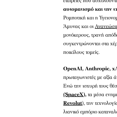
εταιρείες που ασχολούντ
αυτοματισμό και την ε
Ρομποτική και η Υγειον
Άμυνας και οι
Ανανεώσι
μονόκερους, τρανή απόδε
συγκεντρώνονται στα χέ
ποικίλους τομείς.
OpenAI, Anthropic, xA
πρωταγωνιστές με αξία 
Ενώ την ισχυρή τους θέσ
(SpaceX),
τα μέσα ενη
Revolut
), την τεχνολογ
λιανικό εμπόριο κατανα