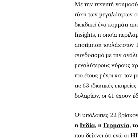
Με την τεχνητή νοημοσύν
τύχη των μεγαλύτερων ο
διεκδικεί ένα κομμάτι απ
Insights, η οποία περιλα
αποτίμηση τουλάχιστον 1
συνδυασμό με την ανάλυ
μεγαλύτερους γύρους χ
του έτους μέχρι και τον
τις 63 ιδιωτικές εταιρεί
δολαρίων, οι 41 έχουν έ
Οι υπόλοιπες 22 βρίσκον
η
Ινδία,
η
Γερμανία,
τ
που δείχνει ότι ενώ οι
Η