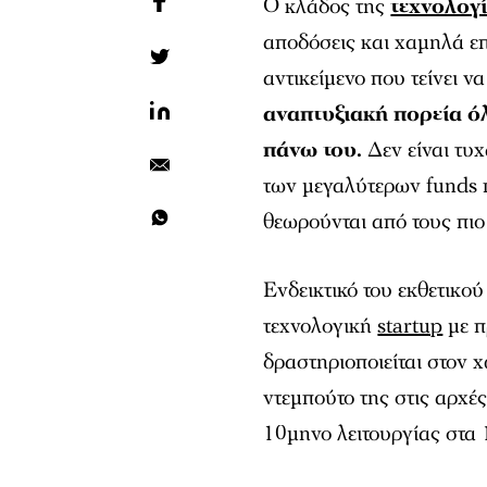
Ο κλάδος της
τεχνολογ
αποδόσεις και χαμηλά επ
αντικείμενο που τείνει ν
αναπτυξιακή πορεία 
πάνω του.
Δεν είναι τυχ
των μεγαλύτερων funds π
θεωρούνται από τους π
Ενδεικτικό του εκθετικο
τεχνολογική
startup
με π
δραστηριοποιείται στον 
ντεμπούτο της στις αρχές
10μηνο λειτουργίας στα