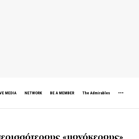
VE MEDIA
NETWORK
BE A MEMBER
The Admirables
περισσότερους «μονόκερους»