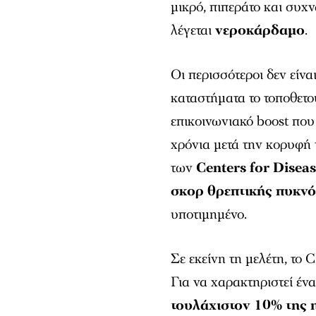
μικρό, πιπεράτο και συχ
λέγεται
νεροκάρδαμο
.
Οι περισσότεροι δεν είνα
καταστήματα το τοποθετο
επικοινωνιακό boost που 
χρόνια μετά την κορυφή 
των
Centers for Disea
σκορ θρεπτικής πυκνό
υποτιμημένο.
Σε εκείνη τη μελέτη, το
Για να χαρακτηριστεί έν
τουλάχιστον 10% της