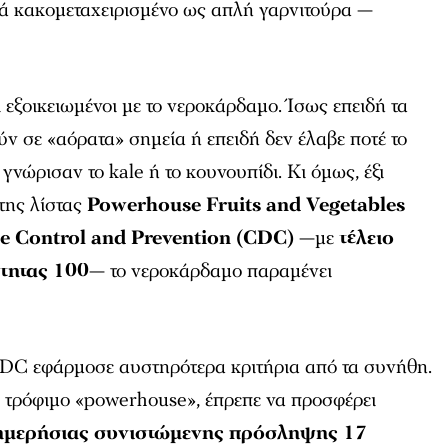
νά κακομεταχειρισμένο ως απλή γαρνιτούρα —
ι εξοικειωμένοι με το νεροκάρδαμο. Ίσως επειδή τα
ύν σε «αόρατα» σημεία ή επειδή δεν έλαβε ποτέ το
γνώρισαν το kale ή το κουνουπίδι. Κι όμως, έξι
της λίστας
Powerhouse Fruits and Vegetables
se Control and Prevention
(CDC)
—με
τέλειο
τητας 100
— το νεροκάρδαμο παραμένει
 CDC εφάρμοσε αυστηρότερα κριτήρια από τα συνήθη.
α τρόφιμο «powerhouse», έπρεπε να προσφέρει
 ημερήσιας συνιστώμενης πρόσληψης 17