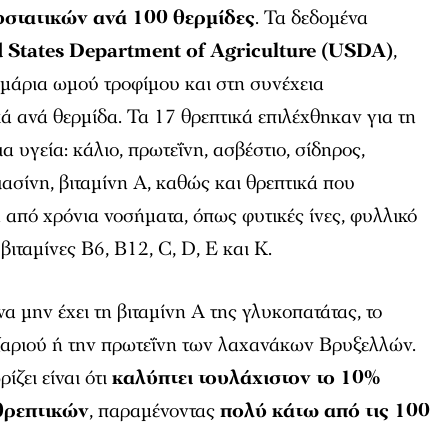
στατικών ανά 100 θερμίδες
. Τα δεδομένα
 States Department of Agriculture
(USDA)
,
μάρια ωμού τροφίμου και στη συνέχεια
ά ανά θερμίδα. Τα 17 θρεπτικά επιλέχθηκαν για τη
 υγεία: κάλιο, πρωτεΐνη, ασβέστιο, σίδηρος,
ιασίνη, βιταμίνη Α, καθώς και θρεπτικά που
 από χρόνια νοσήματα, όπως φυτικές ίνες, φυλλικό
βιταμίνες Β6, Β12, C, D, E και K.
α μην έχει τη βιταμίνη Α της γλυκοπατάτας, το
αριού ή την πρωτεΐνη των λαχανάκων Βρυξελλών.
ίζει είναι ότι
καλύπτει τουλάχιστον το 10%
θρεπτικών
, παραμένοντας
πολύ κάτω από τις 100