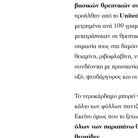
βασικών θρεπτικών συ
προήλθαν από το
United
μετρημένα ανά 100 γραμ
μετατράπηκαν σε θρεπτικ
σημασία τους στη δημόσια
θειαμίνη, ριβοφλαβίνη, ν
συνδέονται με προστασία
οξύ, ψευδάργυρος και οι 
Το νεροκάρδαμο μπορεί ν
κάλιο των φύλλων παντζ
Εκείνο όμως που το ξεχωρ
όλων των παραπάνω 
θερμίδες
.