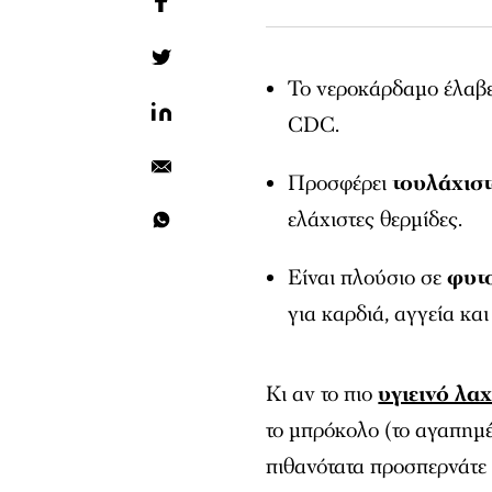
Το νεροκάρδαμο έλαβ
CDC.
Προσφέρει
τουλάχισ
ελάχιστες θερμίδες.
Είναι πλούσιο σε
φυτο
για καρδιά, αγγεία κα
Κι αν το πιο
υγιεινό λα
το μπρόκολο (το αγαπημ
πιθανότατα προσπερνάτε