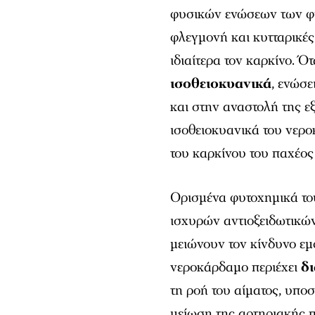
φυσικών ενώσεων των φ
φλεγμονή και κυτταρικές
ιδιαίτερα τον καρκίνο. Ό
ισοθειοκυανικά
, ενώσ
και στην αναστολή της ε
ισοθειοκυανικά του νερ
του καρκίνου του παχέος
Ορισμένα φυτοχημικά το
ισχυρών αντιοξειδωτικώ
μειώνουν τον κίνδυνο εμ
νεροκάρδαμο περιέχει
δι
τη ροή του αίματος, υπο
μείωση της αρτηριακής π