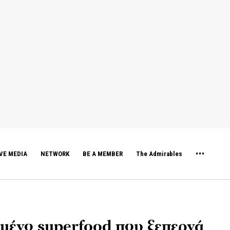
VE MEDIA
NETWORK
BE A MEMBER
The Admirables
ημένο superfood που ξεπερνά