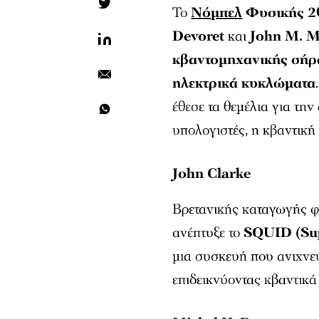
Το
Νόμπελ
Φυσικής 2
Devoret
και
John M. M
κβαντομηχανικής σήρ
ηλεκτρικά κυκλώματα
έθεσε τα θεμέλια για τη
υπολογιστές, η κβαντική
John Clarke
Βρετανικής καταγωγής φ
ανέπτυξε το
SQUID (Sup
μια συσκευή που ανιχνεύε
επιδεικνύοντας κβαντικ