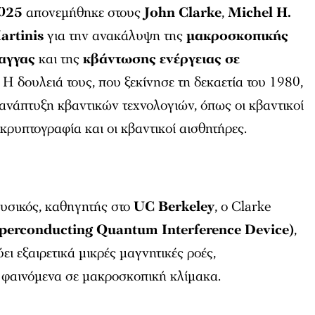
025
απονεμήθηκε στους
John Clarke
,
Michel H.
artinis
για την ανακάλυψη της
μακροσκοπικής
αγγας
και της
κβάντωσης ενέργειας σε
. Η δουλειά τους, που ξεκίνησε τη δεκαετία του 1980,
ν ανάπτυξη κβαντικών τεχνολογιών, όπως οι κβαντικοί
 κρυπτογραφία και οι κβαντικοί αισθητήρες.
υσικός, καθηγητής στο
UC Berkeley
, ο Clarke
erconducting Quantum Interference Device)
,
ι εξαιρετικά μικρές μαγνητικές ροές,
ά φαινόμενα σε μακροσκοπική κλίμακα.