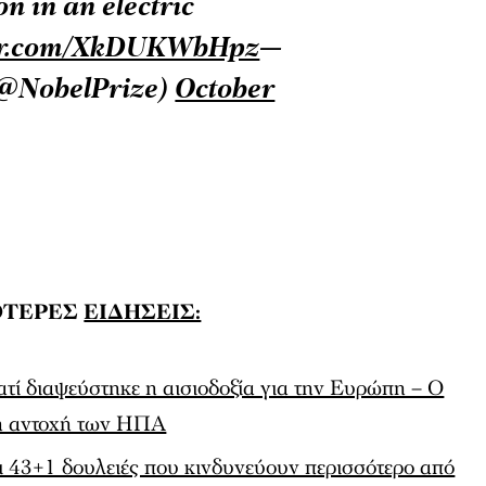
ter.com/XkDUKWbHpz
—
(@NobelPrize)
October
ΟΤΕΡΕΣ
ΕΙΔΗΣΕΙΣ:
ατί διαψεύστηκε η αισιοδοξία για την Ευρώπη – Ο
 η αντοχή των ΗΠΑ
οι 43+1 δουλειές που κινδυνεύουν περισσότερο από