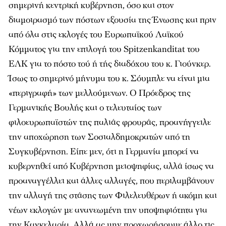
σημερινή κεντρική κυβέρνηση, όσο και στον
διαμοιρασμό των πόστων εξουσία της Ένωσης και πριν
από όλα στις εκλογές του Ευρωπαϊκού Λαϊκού
Κόμματος για την επιλογή του Spitzenkanditat του
ΕΛΚ για το πόστο τού ή τής διαδόχου του κ. Γιούνκερ.
Ίσως το σημερινό μήνυμα του κ. Σόυμπλε να είναι μια
«περιγραφή» των μελλούμενων. Ο Πρόεδρος της
Γερμανικής Βουλής και ο τελευταίος των
φιλοευρωπαϊστών της παλιάς φρουράς, προανήγγειλε
την αποχώρηση των Σοσιαλδημοκρατών από τη
Συγκυβέρνηση. Είπε μεν, ότι η Γερμανία μπορεί να
κυβερνηθεί από Κυβέρνηση μειοψηφίας, αλλά ίσως να
προαναγγέλλει και άλλες αλλαγές, που περιλαμβάνουν
την αλλαγή της στάσης των Φιλελευθέρων ή ακόμη και
νέων εκλογών με ανανεωμένη την υποψηφιότητα για
την Καγκελαρία. Αλλά ας μην προχωρήσουμε άλλο τις