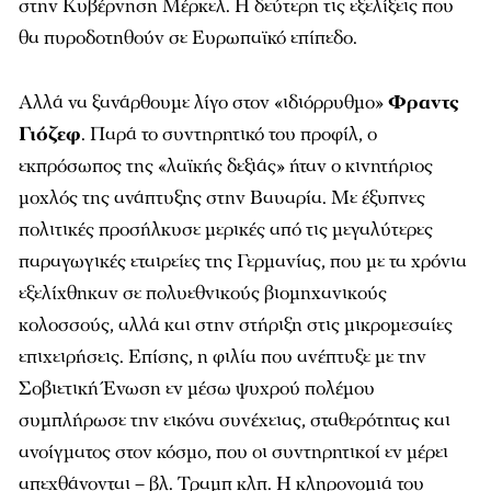
στην Κυβέρνηση Μέρκελ. Η δεύτερη τις εξελίξεις που
θα πυροδοτηθούν σε Ευρωπαϊκό επίπεδο.
Αλλά να ξανάρθουμε λίγο στον «ιδιόρρυθμο»
Φραντς
Γιόζεφ
. Παρά το συντηρητικό του προφίλ, ο
εκπρόσωπος της «λαϊκής δεξιάς» ήταν ο κινητήριος
μοχλός της ανάπτυξης στην Βαυαρία. Με έξυπνες
πολιτικές προσήλκυσε μερικές από τις μεγαλύτερες
παραγωγικές εταιρείες της Γερμανίας, που με τα χρόνια
εξελίχθηκαν σε πολυεθνικούς βιομηχανικούς
κολοσσούς, αλλά και στην στήριξη στις μικρομεσαίες
επιχειρήσεις. Επίσης, η φιλία που ανέπτυξε με την
Σοβιετική Ένωση εν μέσω ψυχρού πολέμου
συμπλήρωσε την εικόνα συνέχειας, σταθερότητας και
ανοίγματος στον κόσμο, που οι συντηρητικοί εν μέρει
απεχθάνονται – βλ. Τραμπ κλπ. Η κληρονομιά του