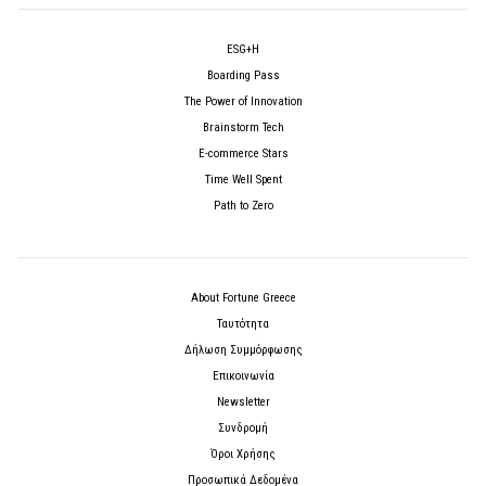
ESG+H
Boarding Pass
The Power of Innovation
Brainstorm Tech
E-commerce Stars
Time Well Spent
Path to Zero
About Fortune Greece
Ταυτότητα
Δήλωση Συμμόρφωσης
Επικοινωνία
Newsletter
Συνδρομή
Όροι Χρήσης
Προσωπικά Δεδομένα