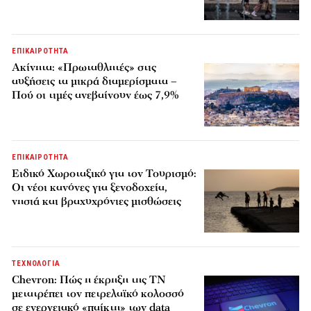
ΕΠΙΚΑΙΡΟΤΗΤΑ
Ακίνητα: «Πρωταθλητές» στις
αυξήσεις τα μικρά διαμερίσματα –
Πού οι τιμές ανεβαίνουν έως 7,9%
ΕΠΙΚΑΙΡΟΤΗΤΑ
Ειδικό Χωροταξικό για τον Τουρισμό:
Οι νέοι κανόνες για ξενοδοχεία,
νησιά και βραχυχρόνιες μισθώσεις
ΤΕΧΝΟΛΟΓΙΑ
Chevron: Πώς η έκρηξη της ΤΝ
μετατρέπει τον πετρελαϊκό κολοσσό
σε ενεργειακό «παίκτη» των data