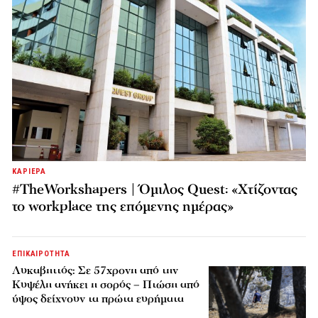
ΚΑΡΙΕΡΑ
#TheWorkshapers | Όμιλος Quest: «Χτίζοντας
το workplace της επόμενης ημέρας»
ΕΠΙΚΑΙΡΟΤΗΤΑ
Λυκαβηττός: Σε 57χρονη από την
Κυψέλη ανήκει η σορός – Πτώση από
ύψος δείχνουν τα πρώτα ευρήματα