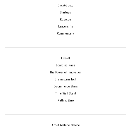
Επενδύσεις
Startups
Καριέρα
Leadership
Commentary
ESG+H
Boarding Pass
The Power of Innovation
Brainstorm Tech
E-commerce Stars
Time Well Spent
Path to Zero
About Fortune Greece