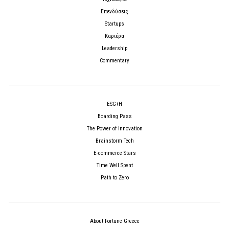
Επενδύσεις
Startups
Καριέρα
Leadership
Commentary
ESG+H
Boarding Pass
The Power of Innovation
Brainstorm Tech
E-commerce Stars
Time Well Spent
Path to Zero
About Fortune Greece