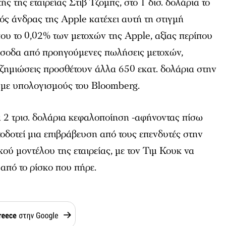
ής της εταιρείας Στιβ Τζομπς, στο 1 δισ. δολάρια το
ς άνδρας της Apple κατέχει αυτή τη στιγμή
που το 0,02% των μετοχών της Apple, αξίας περίπου
 έσοδα από προηγούμενες πωλήσεις μετοχών,
οζημιώσεις προσθέτουν άλλα 650 εκατ. δολάρια στην
 με υπολογισμούς του Bloomberg.
α 2 τρισ. δολάρια κεφαλοποίηση -αφήνοντας πίσω
τοδοτεί μια επιβράβευση από τους επενδυτές στην
ού μοντέλου της εταιρείας, με τον Τιμ Κουκ να
 από το ρίσκο που πήρε.