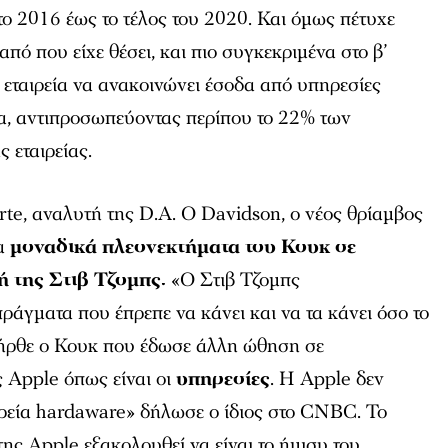
το 2016 έως το τέλος του 2020. Και όμως πέτυχε
από που είχε θέσει, και πιο συγκεκριμένα στο β’
ν εταιρεία να ανακοινώνει έσοδα από υπηρεσίες
ια, αντιπροσωπεύοντας περίπου το 22% των
 εταιρείας.
te, αναλυτή της D.A. Ο Davidson, ο νέος θρίαμβος
α
μοναδικά πλεονεκτήματα του Κουκ σε
ή της Στιβ Τζομπς.
«Ο Στιβ Τζομπς
πράγματα που έπρεπε να κάνει και να τα κάνει όσο το
 ήρθε ο Κουκ που έδωσε άλλη ώθηση σε
ς Apple όπως είναι οι
υπηρεσίες
. Η Apple δεν
ιρεία hardaware» δήλωσε ο ίδιος στο CNBC. Το
ης Apple εξακολουθεί να είναι το ήμισυ του