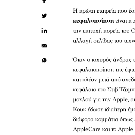
Η πρώτη εταιρεία που έ
κεφαλοποίηση
είναι η
την επιτυχή πορεία του 
αλλαγή σελίδας του τεχ
Όταν ο ισχυρός άνδρας τη
κεφαλαιοποίηση της έφτα
και πλέον μετά από σχεδό
κεφάλαιο του Στιβ Τζομπς
μοχλού για την Apple, α
Κουκ έδωσε ιδιαίτερη έ
διάφορα κομμάτια όπως εί
AppleCare και το Apple 