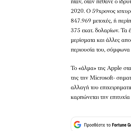
ήταν, όταν πέθανε ο ιδρυτ
2020. Ο 59χρονος ισχυρό
847.969 μετοχές, ή περί
375 εκατ. δολαρίων. Τα
μερίσματα και άλλες απ
περιουσία του, σύμφωνα
Το «άλμα» της Apple στ
της την Microsoft- σημα
αλλαγή του επιχειρηματικ
καρπώνεται την επιτυχία