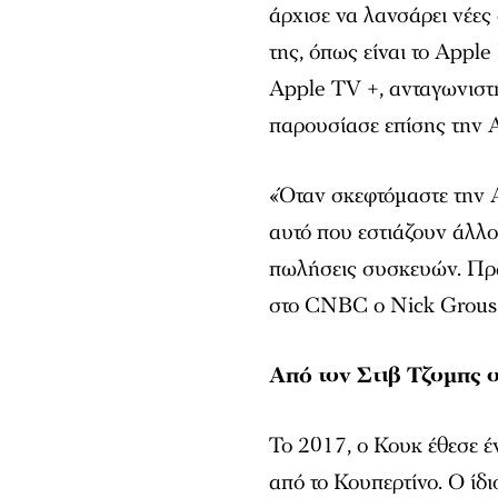
άρχισε να λανσάρει νέες
της, όπως είναι το Appl
Apple TV +, ανταγωνιστή
παρουσίασε επίσης την 
«Όταν σκεφτόμαστε την 
αυτό που εστιάζουν άλλο
πωλήσεις συσκευών. Πρα
στο CNBC ο Nick Grous 
Από τον Στιβ Τζομπς 
Το 2017, ο Κουκ έθεσε έ
από το Κουπερτίνο. Ο ίδι