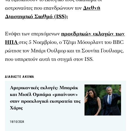
αστροναύτες που επανδρώνουν τον
Διεθνή
Διαστημικό Σταθμό (ISS);
Ενόψει των επερχόμενων
προεδρικών εκλογών των
ΗΠΑ
στις 5 Νοεμβρίου, ο Τζέιμι Μόουρλαντ του BBC
ρώτησε τον Μπάρι Ουίλμορ και τη Σουνίτα Γουίλιαμς,
που υπηρετούν αυτή τη στιγμή στον ISS.
ΔΙΑΒΑΣΤΕ ΑΚΟΜΑ
Αμερικανικές εκλογές: Μπαράκ
και Μισέλ Ομπάμα «μπαίνουν»
στην προεκλογική εκστρατεία της
Χάρις
18/10/2024