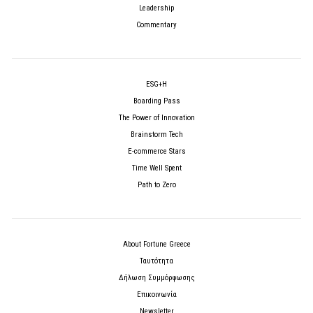
Leadership
Commentary
ESG+H
Boarding Pass
The Power of Innovation
Brainstorm Tech
E-commerce Stars
Time Well Spent
Path to Zero
About Fortune Greece
Ταυτότητα
Δήλωση Συμμόρφωσης
Επικοινωνία
Newsletter