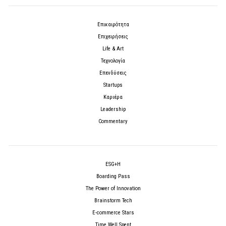
Επικαιρότητα
Επιχειρήσεις
Life & Art
Τεχνολογία
Επενδύσεις
Startups
Καριέρα
Leadership
Commentary
ESG+H
Boarding Pass
The Power of Innovation
Brainstorm Tech
E-commerce Stars
Time Well Spent