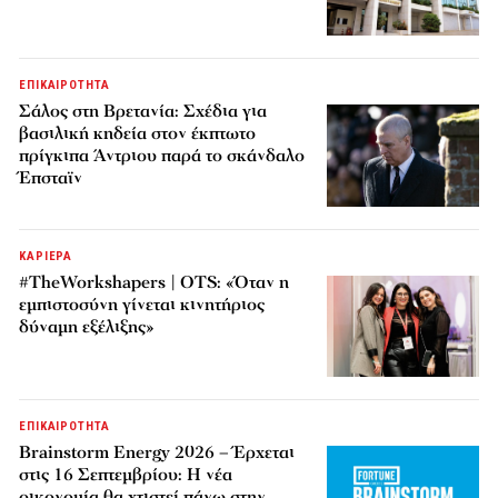
ΕΠΙΚΑΙΡΟΤΗΤΑ
Σάλος στη Βρετανία: Σχέδια για
βασιλική κηδεία στον έκπτωτο
πρίγκιπα Άντριου παρά το σκάνδαλο
Έπσταϊν
ΚΑΡΙΕΡΑ
#TheWorkshapers | OTS: «Όταν η
εμπιστοσύνη γίνεται κινητήριος
δύναμη εξέλιξης»
ΕΠΙΚΑΙΡΟΤΗΤΑ
Brainstorm Energy 2026 – Έρχεται
στις 16 Σεπτεμβρίου: Η νέα
οικονομία θα χτιστεί πάνω στην