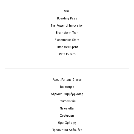
ESG+H
Boarding Pass
The Power of Innovation
Brainstorm Tech
E-commerce Stars
Time Well Spent
Path to Zero
About Fortune Greece
Ταυτότητα
Δήλωση Συμμόρφωσης
Επικοινωνία
Newsletter
Συνδρομή
Όροι Χρήσης
Προσωπικά Δεδομένα