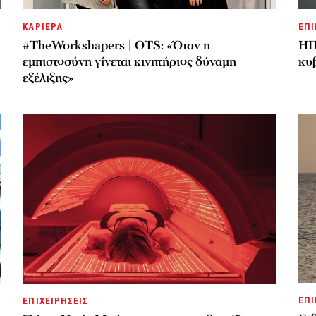
ΚΑΡΙΕΡΑ
ΕΠΙ
#TheWorkshapers | OTS: «Όταν η
ΗΠ
εμπιστοσύνη γίνεται κινητήριος δύναμη
κυ
εξέλιξης»
ΕΠΙ
ΕΠΙΧΕΙΡΗΣΕΙΣ