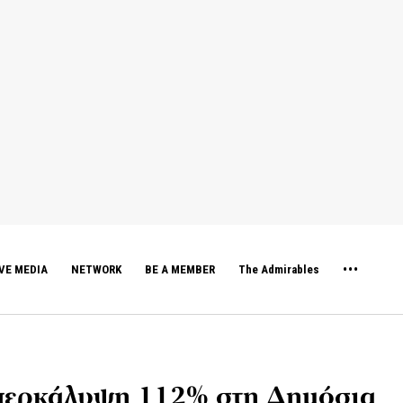
VE MEDIA
NETWORK
BE A MEMBER
The Admirables
περκάλυψη 112% στη Δημόσια