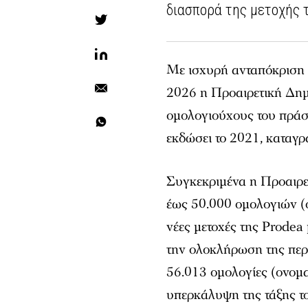
διασπορά της μετοχής τ
Με ισχυρή ανταπόκριση 
2026 η Προαιρετική Δη
ομολογιούχους του πράσ
εκδώσει το 2021, καταγ
Συγκεκριμένα η Προαιρ
έως 50.000 ομολογιών (
νέες μετοχές της Prodea
την ολοκλήρωση της περ
56.013 ομολογίες (ονομα
υπερκάλυψη της τάξης τ