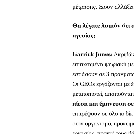
μέτρησης, έχουν αλλάξει
Θα λέγατε λοιπόν ότι 
ηγεσίας;
Garrick Jones:
Ακριβώς
επιτυχημένη ψηφιακή μετ
εστιάσουν σε 3 πράγματα
Οι CEOs εργάζονται με 
μετατοπιστεί, απαιτούντα
πίεση και έμπνευση σ
επιτρέψουν σε όλο το δίκ
στον οργανισμό, προκει
εργασίας, προτού τους β