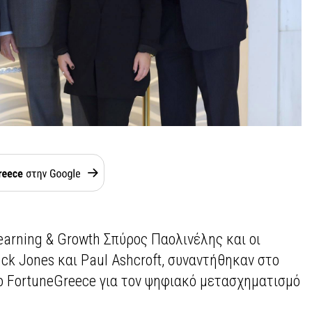
earning & Growth Σπύρος Παολινέλης και οι
ick Jones και Paul Ashcroft, συναντήθηκαν στο
το FortuneGreece για τον ψηφιακό μετασχηματισμό