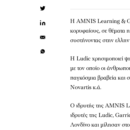
Η AMNIS Learning & Gro
κορυφαίους, σε θέματα η
συστήνοντας στην ελληνι
Η Ludic χρησιμοποιεί ψη
με τον οποίο οι άνθρωποι
παγκόσμια βραβεία και σ
Novartis κ.ά.
Ο ιδρυτής της AMNIS L
ιδρυτές της Ludic, Garr
Λονδίνο και μίλησαν στ