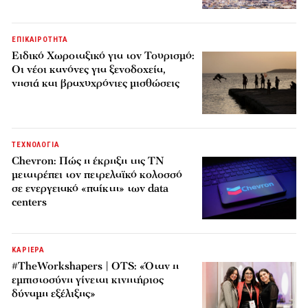
ΕΠΙΚΑΙΡΟΤΗΤΑ
Ειδικό Χωροταξικό για τον Τουρισμό:
Οι νέοι κανόνες για ξενοδοχεία,
νησιά και βραχυχρόνιες μισθώσεις
ΤΕΧΝΟΛΟΓΙΑ
Chevron: Πώς η έκρηξη της ΤΝ
μετατρέπει τον πετρελαϊκό κολοσσό
σε ενεργειακό «παίκτη» των data
centers
ΚΑΡΙΕΡΑ
#TheWorkshapers | OTS: «Όταν η
εμπιστοσύνη γίνεται κινητήριος
δύναμη εξέλιξης»