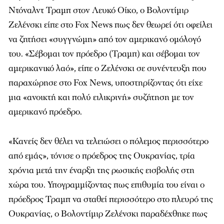
Ντόναλντ Τραμπ στον Λευκό Οίκο, ο Βολοντίμιρ
Ζελένσκι είπε στο Fox News πως δεν θεωρεί ότι οφείλει
να ζητήσει «συγγνώμη» από τον αμερικανό ομόλογό
του. «Σέβομαι τον πρόεδρο (Τραμπ) και σέβομαι τον
αμερικανικό λαό», είπε ο Ζελένσκι σε συνέντευξη που
παραχώρησε στο Fox News, υποστηρίζοντας ότι είχε
μια «ανοικτή και πολύ ειλικρινή» συζήτηση με τον
αμερικανό πρόεδρο.
«Κανείς δεν θέλει να τελειώσει ο πόλεμος περισσότερο
από εμάς», τόνισε ο πρόεδρος της Ουκρανίας, τρία
χρόνια μετά την έναρξη της ρωσικής εισβολής στη
χώρα του. Υπογραμμίζοντας πως επιθυμία του είναι ο
πρόεδρος Τραμπ να σταθεί περισσότερο στο πλευρό της
Ουκρανίας, ο Βολοντίμιρ Ζελένσκι παραδέχθηκε πως