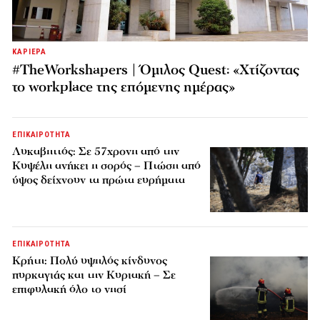
ΚΑΡΙΕΡΑ
#TheWorkshapers | Όμιλος Quest: «Χτίζοντας
το workplace της επόμενης ημέρας»
ΕΠΙΚΑΙΡΟΤΗΤΑ
Λυκαβηττός: Σε 57χρονη από την
Κυψέλη ανήκει η σορός – Πτώση από
ύψος δείχνουν τα πρώτα ευρήματα
ΕΠΙΚΑΙΡΟΤΗΤΑ
Κρήτη: Πολύ υψηλός κίνδυνος
πυρκαγιάς και την Κυριακή – Σε
επιφυλακή όλο το νησί