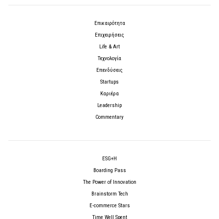
Επικαιρότητα
Επιχειρήσεις
Life & Art
Τεχνολογία
Επενδύσεις
Startups
Καριέρα
Leadership
Commentary
ESG+H
Boarding Pass
The Power of Innovation
Brainstorm Tech
E-commerce Stars
Time Well Spent