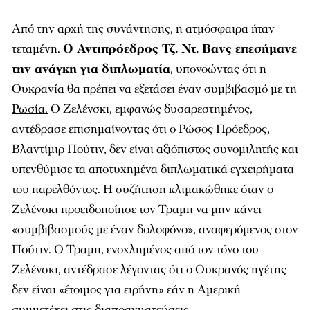
Από την αρχή της συνάντησης, η ατμόσφαιρα ήταν
τεταμένη.
Ο Αντιπρόεδρος Τζ. Ντ. Βανς επεσήμανε
την ανάγκη για διπλωματία
, υπονοώντας ότι η
Ουκρανία θα πρέπει να εξετάσει έναν συμβιβασμό με τη
Ρωσία.
Ο Ζελένσκι, εμφανώς δυσαρεστημένος,
αντέδρασε επισημαίνοντας ότι ο Ρώσος Πρόεδρος,
Βλαντίμιρ Πούτιν, δεν είναι αξιόπιστος συνομιλητής και
υπενθύμισε τα αποτυχημένα διπλωματικά εγχειρήματα
του παρελθόντος. Η συζήτηση κλιμακώθηκε όταν ο
Ζελένσκι προειδοποίησε τον Τραμπ να μην κάνει
«συμβιβασμούς με έναν δολοφόνο», αναφερόμενος στον
Πούτιν. Ο Τραμπ, ενοχλημένος από τον τόνο του
Ζελένσκι, αντέδρασε λέγοντας ότι ο Ουκρανός ηγέτης
δεν είναι «έτοιμος για ειρήνη» εάν η Αμερική
συμμετέχει στις διαπραγματεύσεις.