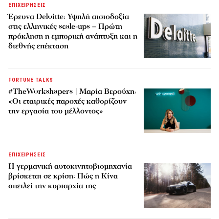
ΕΠΙΧΕΙΡΗΣΕΙΣ
Έρευνα Deloitte: Υψηλή αισιοδοξία
στις ελληνικές scale-ups – Πρώτη
πρόκληση η εμπορική ανάπτυξη και η
διεθνής επέκταση
FORTUNE TALKS
#TheWorkshapers | Μαρία Βερούχη:
«Οι εταιρικές παροχές καθορίζουν
την εργασία του μέλλοντος»
ΕΠΙΧΕΙΡΗΣΕΙΣ
Η γερμανική αυτοκινητοβιομηχανία
βρίσκεται σε κρίση: Πώς η Κίνα
απειλεί την κυριαρχία της