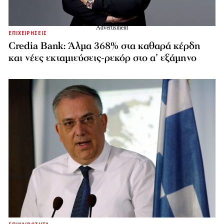
ΕΠΙΧΕΙΡΗΣΕΙΣ
Credia Bank: Άλμα 368% στα καθαρά κέρδη
και νέες εκταμιεύσεις-ρεκόρ στο α’ εξάμηνο