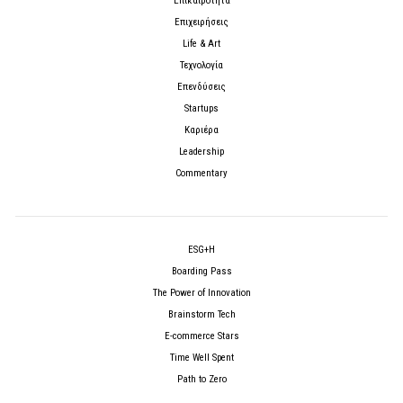
Επικαιρότητα
Επιχειρήσεις
Life & Art
Τεχνολογία
Επενδύσεις
Startups
Καριέρα
Leadership
Commentary
ESG+H
Boarding Pass
The Power of Innovation
Brainstorm Tech
E-commerce Stars
Time Well Spent
Path to Zero