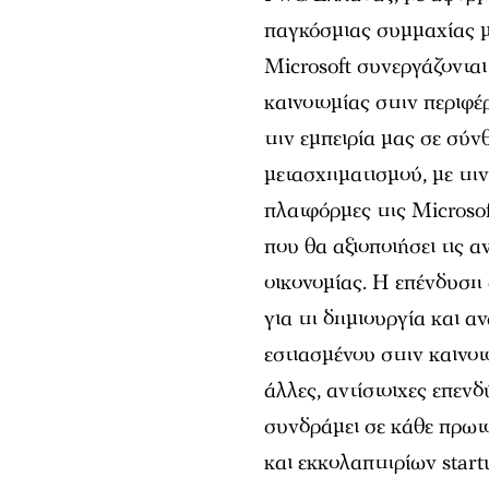
παγκόσμιας συμμαχίας μ
Microsoft συνεργάζοντα
καινοτομίας στην περιφ
την εμπειρία μας σε σύν
μετασχηματισμού, με την
πλατφόρμες της Microsof
που θα αξιοποιήσει τις 
οικονομίας. Η επένδυση 
για τη δημιουργία και α
εστιασμένου στην καινοτ
άλλες, αντίστοιχες επενδ
συνδράμει σε κάθε πρωτ
και εκκολαπτηρίων start