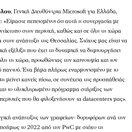
ύλου
, Γενική Διευθύντρια Microsoft για Ελλάδα,
 «Είμαστε πεπεισμένοι ότι αυτή η συνεργασία με
αντίκτυπο στην περιοχή, καθώς και σε όλη τη χώρα
ρα στην ανάπτυξη της Θεσσαλίας. Στόχος μας είναι να
ική εξέλιξη που έχει τη δυναμική να δημιουργήσει
 όλη τη χώρα, προωθώντας την καινοτομία και τον
 παντού. Ένα βήμα πλήρως εναρμονισμένο με το
μη μείνει κανείς πίσω, σε συνέχεια της προσπάθειάς
και το ολοκληρωμένο πρόγραμμα στήριξης των
 περιοχές που θα φιλοξενήσουν τα datacenters μας».
τηγική ανάπτυξης των γραφείων- δορυφόρων ανά την
πισήμως το 2022 από την PwC με στόχο τη