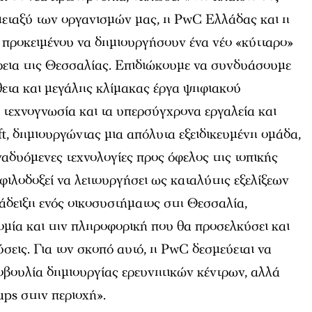
εταξύ των οργανισμών μας, η PwC Ελλάδας και η
ι προκειμένου να δημιουργήσουν ένα νέο «κύτταρο»
έρεια της Θεσσαλίας. Επιδιώκουμε να συνδυάσουμε
θετα και μεγάλης κλίμακας έργα ψηφιακού
 τεχνογνωσία και τα υπερσύγχρονα εργαλεία και
t, δημιουργώντας μια απόλυτα εξειδικευμένη ομάδα,
αναδυόμενες τεχνολογίες προς όφελος της τοπικής
φιλοδοξεί να λειτουργήσει ως καταλύτης εξελίξεων
νάδειξη ενός οικοσυστήματος στη Θεσσαλία,
ομία και την πληροφορική που θα προσελκύσει και
ύσεις. Για τον σκοπό αυτό, η PwC δεσμεύεται να
οβουλία δημιουργίας ερευνητικών κέντρων, αλλά
ups στην περιοχή».