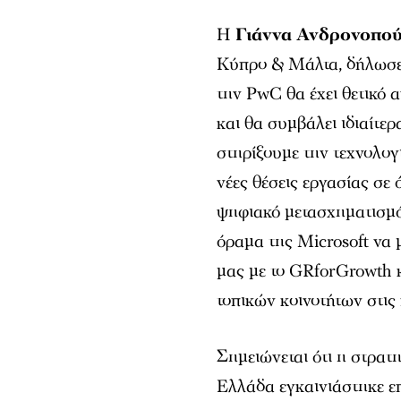
Η
Γιάννα Ανδρονοπο
Κύπρο & Μάλτα, δήλωσε:
την PwC θα έχει θετικό 
και θα συμβάλει ιδιαίτε
στηρίξουμε την τεχνολογ
νέες θέσεις εργασίας σε
ψηφιακό μετασχηματισμό
όραμα της Microsoft να 
μας με το GRforGrowth 
τοπικών κοινοτήτων στις
Σημειώνεται ότι η στρα
Ελλάδα εγκαινιάστηκε ε