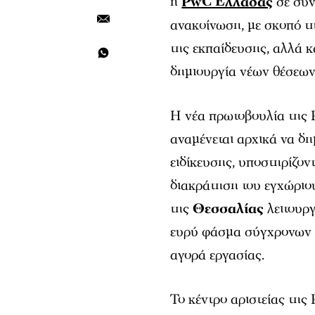
η
PwC Ελλάδας
σε συν
ανακοίνωση, με σκοπό τη
της εκπαίδευσης, αλλά κ
δημιουργία νέων θέσεων
Η νέα πρωτοβουλία της 
αναμένεται αρχικά να δη
ειδίκευσης, υποστηρίζον
διακράτηση του εγχώριου
της
Θεσσαλίας
λειτουρ
ευρύ φάσμα σύγχρονων 
αγορά εργασίας.
Το κέντρο αριστείας της