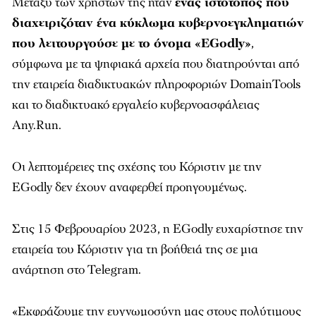
Μεταξύ των χρηστών της ήταν
ένας ιστότοπος που
διαχειριζόταν ένα κύκλωμα κυβερνοεγκληματιών
που λειτουργούσε με το όνομα «EGodly»
,
σύμφωνα με τα ψηφιακά αρχεία που διατηρούνται από
την εταιρεία διαδικτυακών πληροφοριών DomainTools
και το διαδικτυακό εργαλείο κυβερνοασφάλειας
Any.Run.
Οι λεπτομέρειες της σχέσης του Κόριστιν με την
EGodly δεν έχουν αναφερθεί προηγουμένως.
Στις 15 Φεβρουαρίου 2023, η EGodly ευχαρίστησε την
εταιρεία του Κόριστιν για τη βοήθειά της σε μια
ανάρτηση στο Telegram.
«Εκφράζουμε την ευγνωμοσύνη μας στους πολύτιμους