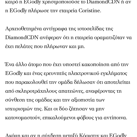
καιρό η EGodly χρησιμοποιούσε το DiamondCDN ή αν
η EGodly πλήρωσε την εταιρεία Coristine.
Αρχειοθετημένα αντίγραφα της ιστοσελίδας της
DiamondCDN ανέφεραν ότι η εταιρεία οραματιζόταν να
έχει πελάτες που πλήρωναν και μη.
Ένα άλλο άτομο που έχει υποστεί κακοποίηση από την
EGodly και ένας ερευνητής ηλεκτρονικού εγκλήματος
που παρακολουθεί την ομάδα δήλωσαν ότι αποτελείται
από σκληροτράχηλους απατεώνες, αναφέροντας τη
σύνθεση της ομάδας και την αξιοπιστία των
ισχυρισμών της. Και οι δύο ζήτησαν να μην
κατονομαστούν, επικαλούμενοι φόβους για αντίποινα.
Ακόμη και αν η σύνδεση μεταξύ Κόριστιν και EGodly