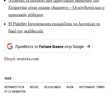
Ντράγκι: Η αύξηση των αμυντικών δαπανών της
Γερμανίας είναι «game changer» – Οι κίνδυνοι και ο
εμπορικός πόλεμος
Η Fidelity Investments ετοιμάζεται να λανσάρει το
δικό της stablecoin
Πηγή: reuters.com
TAGS
#ΕΠΙΚΑΙΡΟΤΗΤΑ
#DOGE
#ΕΛΟΝ ΜΑΣΚ
#ΗΠΑ
#ΝΤΟΝΑΛΝΤ ΤΡΑΜΠ
#ΤΖΟ ΜΠΑΙΝΤΕΝ