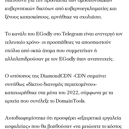
υπεύθυνη για την προστασία των ομοσπονδιακών
κυβερνητικών δικτύων από κυβερνοεγκληματίες και
ξένους κατασκόπους, αρνήθηκε να σχολιάσει.
Το κανάλι του EGodly στο Telegram είναι ανενεργό τον
τελευταίο χρόνο- οι προσπάθειες να αποσπαστούν
σχόλια από οκτώ άτομα που συμμετείχαν ή
αλληλεπιδρούσαν με τον EGodly ήταν ανεπιτυχείς.
Ο ιστότοπος της DiamondCDN -CDN σημαίνει
συνήθως «δίκτυο διανομής περιεχομένου»-
καταχωρήθηκε στα μέσα του 2022, σύμφωνα με τα
αρχεία που συνέλεξε το DomainTools.
Αυτοδιαφημίστηκε ότι προσφέρει «εξαιρετικά εργαλεία
ασφαλείας» που θα βοηθούσαν «να μειώσετε το κόστος