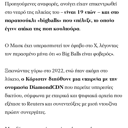
Προηγούμενες αναφορές, ανοίγει είχαν επικεντρωθεί
στο νεαρό της ηλικίας του –
είναι 19 ετών – και στο
παρατσούκλι «bigballs» που επέλεξε, το οποίο
έγινε ατάκα της ποπ κουλτούρα
.
Ο Μασκ έχει υπερασπιστεί τον έφηβο στο X, λέγοντας
τον περασμένο μήνα ότι «ο Big Balls είναι φοβερός».
Ξεκινώντας γύρω στο 2022, ενώ ήταν ακόμη στο
λύκειο,
ο Κόριστιν διηύθυνε μια εταιρεία με την
ονομασία DiamondCDN
που παρείχε υπηρεσίες
δικτύου, σύμφωνα με εταιρικά και ψηφιακά αρχεία που
εξέτασε το Reuters και συνεντεύξεις με μισή ντουζίνα
πρώην συνεργάτες.