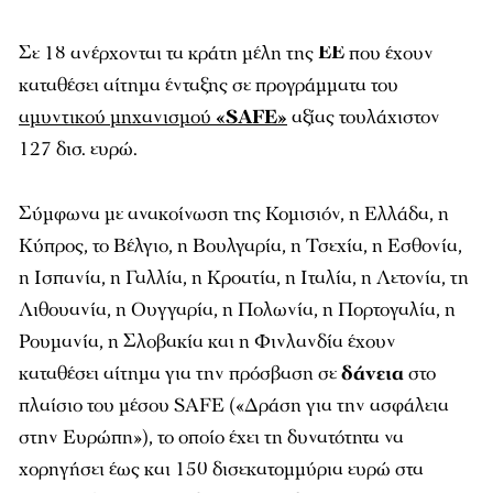
Σε 18 ανέρχονται τα κράτη μέλη της
ΕΕ
που έχουν
καταθέσει αίτημα ένταξης σε προγράμματα του
αμυντικού μηχανισμού
«SAFE»
αξίας τουλάχιστον
127 δισ. ευρώ.
Σύμφωνα με ανακοίνωση της Κομισιόν, η Ελλάδα, η
Κύπρος, το Βέλγιο, η Βουλγαρία, η Τσεχία, η Εσθονία,
η Ισπανία, η Γαλλία, η Κροατία, η Ιταλία, η Λετονία, τη
Λιθουανία, η Ουγγαρία, η Πολωνία, η Πορτογαλία, η
Ρουμανία, η Σλοβακία και η Φινλανδία έχουν
καταθέσει αίτημα για την πρόσβαση σε
δάνεια
στο
πλαίσιο του μέσου SAFE («Δράση για την ασφάλεια
στην Ευρώπη»), το οποίο έχει τη δυνατότητα να
χορηγήσει έως και 150 δισεκατομμύρια ευρώ στα