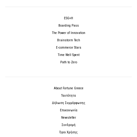
ESG+H
Boarding Pass
The Power of Innovation
Brainstorm Tech
E-commerce Stars
Time Well Spent
Path to Zero
About Fortune Greece
Ταυτότητα
Δήλωση Συμμόρφωσης
Επικοινωνία
Newsletter
Συνδρομή
Όροι Χρήσης