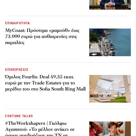
ΕΠΙΚΑΙΡΟΤΗΤΑ
MyCoast: Πρόστιμα «μαμούθ» έως
73.000 ευρώ για αυθαιρεσίες στις
παραλίες
ΕΠΙΧΕΙΡΗΣΕΙΣ
Όμιλος Fourlis: Deal 49,35 εκατ.
ευρώ με την Trade Estates για το
μερίδιο του στο Sofia South Ring Mall
FORTUNE TALKS
#TheWorkshapers | Γκόλφω
Αγαπητού: «Το μέλλον ανήκει σε
όσους συνδυάζουν την ΤΝ με