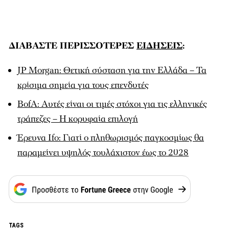
ΔΙΑΒΑΣΤΕ ΠΕΡΙΣΣΟΤΕΡΕΣ
ΕΙΔΗΣΕΙΣ
:
JP Morgan: Θετική σύσταση για την Ελλάδα – Τα
κρίσιμα σημεία για τους επενδυτές
BofA: Αυτές είναι οι τιμές στόχοι για τις ελληνικές
τράπεζες – Η κορυφαία επιλογή
Έρευνα Ifo: Γιατί ο πληθωρισμός παγκοσμίως θα
παραμείνει υψηλός τουλάχιστον έως το 2028
TAGS