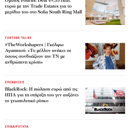
Όμιλος Fourlis: Deal 49,35 εκατ.
ευρώ με την Trade Estates για το
μερίδιο του στο Sofia South Ring Mall
FORTUNE TALKS
#TheWorkshapers | Γκόλφω
Αγαπητού: «Το μέλλον ανήκει σε
όσους συνδυάζουν την ΤΝ με
ανθρώπινη κρίση»
ΕΠΕΝΔΥΣΕΙΣ
BlackRock: Η πώληση ευρώ από τις
ΗΠΑ για τη στήριξη του γεν αυξάνει
το γεωπολιτικό ρίσκο
ΕΠΙΚΑΙΡΟΤΗΤΑ