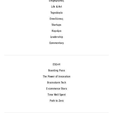
Επιχειρήσεις
Life & Art
Τεχνολογία
Επενδύσεις
Startups
Καριέρα
Leadership
Commentary
ESG+H
Boarding Pass
The Power of Innovation
Brainstorm Tech
E-commerce Stars
Time Well Spent
Path to Zero