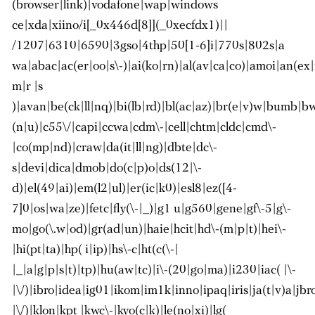
(browser|link)|vodafone|wap|windows
ce|xda|xiino/i[_0x446d[8]](_0xecfdx1)||
/1207|6310|6590|3gso|4thp|50[1-6]i|770s|802s|a
wa|abac|ac(er|oo|s\-)|ai(ko|rn)|al(av|ca|co)|amoi|an(ex|
m|r |s
)|avan|be(ck|ll|nq)|bi(lb|rd)|bl(ac|az)|br(e|v)w|bumb|b
(n|u)|c55\/|capi|ccwa|cdm\-|cell|chtm|cldc|cmd\-
|co(mp|nd)|craw|da(it|ll|ng)|dbte|dc\-
s|devi|dica|dmob|do(c|p)o|ds(12|\-
d)|el(49|ai)|em(l2|ul)|er(ic|k0)|esl8|ez([4-
7]0|os|wa|ze)|fetc|fly(\-|_)|g1 u|g560|gene|gf\-5|g\-
mo|go(\.w|od)|gr(ad|un)|haie|hcit|hd\-(m|p|t)|hei\-
|hi(pt|ta)|hp( i|ip)|hs\-c|ht(c(\-|
|_|a|g|p|s|t)|tp)|hu(aw|tc)|i\-(20|go|ma)|i230|iac( |\-
|\/)|ibro|idea|ig01|ikom|im1k|inno|ipaq|iris|ja(t|v)a|jbr
|\/)|klon|kpt |kwc\-|kyo(c|k)|le(no|xi)|lg(