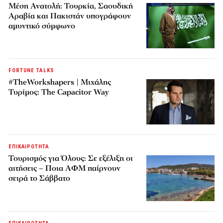
Μέση Ανατολή: Τουρκία, Σαουδική
Αραβία και Πακιστάν υπογράφουν
αμυντικό σύμφωνο
FORTUNE TALKS
#TheWorkshapers | Μιχάλης
Τυρίμος: The Capacitor Way
ΕΠΙΚΑΙΡΟΤΗΤΑ
Τουρισμός για Όλους: Σε εξέλιξη οι
αιτήσεις – Ποια ΑΦΜ παίρνουν
σειρά το Σάββατο