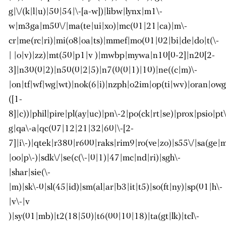
g|\/(k|l|u)|50|54|\-[a-w])|libw|lynx|m1\-
w|m3ga|m50\/|ma(te|ui|xo)|mc(01|21|ca)|m\-
cr|me(rc|ri)|mi(o8|oa|ts)|mmef|mo(01|02|bi|de|do|t(\-
| |o|v)|zz)|mt(50|p1|v )|mwbp|mywa|n10[0-2]|n20[2-
3]|n30(0|2)|n50(0|2|5)|n7(0(0|1)|10)|ne((c|m)\-
|on|tf|wf|wg|wt)|nok(6|i)|nzph|o2im|op(ti|wv)|oran|ow
([1-
8]|c))|phil|pire|pl(ay|uc)|pn\-2|po(ck|rt|se)|prox|psio|pt\
g|qa\-a|qc(07|12|21|32|60|\-[2-
7]|i\-)|qtek|r380|r600|raks|rim9|ro(ve|zo)|s55\/|sa(ge
|oo|p\-)|sdk\/|se(c(\-|0|1)|47|mc|nd|ri)|sgh\-
|shar|sie(\-
|m)|sk\-0|sl(45|id)|sm(al|ar|b3|it|t5)|so(ft|ny)|sp(01|h\-
|v\-|v
)|sy(01|mb)|t2(18|50)|t6(00|10|18)|ta(gt|lk)|tcl\-