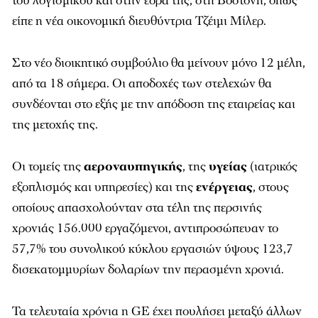
του λογισμικού και στην έδρα της, στη Βοστόνη, όπως
είπε η νέα οικονομική διευθύντρια Τζέιμι Μίλερ.
Στο νέο διοικητικό συμβούλιο θα μείνουν μόνο 12 μέλη,
από τα 18 σήμερα. Οι αποδοχές των στελεχών θα
συνδέονται στο εξής με την απόδοση της εταιρείας και
της μετοχής της.
Οι τομείς της
αεροναυπηγικής
, της
υγείας
(ιατρικός
εξοπλισμός και υπηρεσίες) και της
ενέργειας
, στους
οποίους απασχολούνταν στα τέλη της περσινής
χρονιάς 156.000 εργαζόμενοι, αντιπροσώπευαν το
57,7% του συνολικού κύκλου εργασιών ύψους 123,7
δισεκατομμυρίων δολαρίων την περασμένη χρονιά.
Τα τελευταία χρόνια η GE έχει πουλήσει μεταξύ άλλων