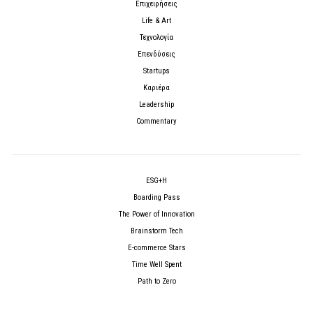
Επιχειρήσεις
Life & Art
Τεχνολογία
Επενδύσεις
Startups
Καριέρα
Leadership
Commentary
ESG+H
Boarding Pass
The Power of Innovation
Brainstorm Tech
E-commerce Stars
Time Well Spent
Path to Zero