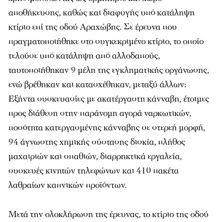
αποθήκευσης, καθώς και διαφυγής υπό κατάληψη
κτίριο επί της οδού Αραχώβης. Σε έρευνα που
πραγματοποιήθηκε στο συγκεκριμένο κτίριο, το οποίο
τελούσε υπό κατάληψη από αλλοδαπούς,
ταυτοποιήθηκαν 9 μέλη της εγκληματικής οργάνωσης,
ενώ βρέθηκαν και κατασχέθηκαν, μεταξύ άλλων:
Εξήντα συσκευασίες με ακατέργαστη κάνναβη, έτοιμες
προς διάθεση στην παράνομη αγορά ναρκωτικών,
ποσότητα κατεργασμένης κάνναβης σε στερεή μορφή,
94 άγνωστης χημικής σύστασης δισκία, πλήθος
μαχαιριών και σπαθιών, διαρρηκτικά εργαλεία,
συσκευές κινητών τηλεφώνων και 410 πακέτα
λαθραίων καπνικών προϊόντων.
Μετά την ολοκλήρωση της έρευνας, το κτίριο της οδού