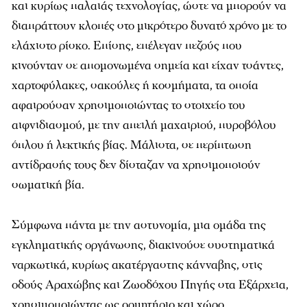
και κυρίως παλαιάς τεχνολογίας, ώστε να μπορούν να
διαπράττουν κλοπές στο μικρότερο δυνατό χρόνο με το
ελάχιστο ρίσκο. Επίσης, επέλεγαν πεζούς που
κινούνταν σε απομονωμένα σημεία και είχαν τσάντες,
χαρτοφύλακες, σακούλες ή κοσμήματα, τα οποία
αφαιρούσαν χρησιμοποιώντας το στοιχείο του
αιφνιδιασμού, με την απειλή μαχαιριού, πυροβόλου
όπλου ή λεκτικής βίας. Μάλιστα, σε περίπτωση
αντίδρασής τους δεν δίσταζαν να χρησιμοποιούν
σωματική βία.
Σύμφωνα πάντα με την αστυνομία, μια ομάδα της
εγκληματικής οργάνωσης, διακινούσε συστηματικά
ναρκωτικά, κυρίως ακατέργαστης κάνναβης, στις
οδούς Αραχώβης και Ζωοδόχου Πηγής στα Εξάρχεια,
χρησιμοποιώντας ως ορμητήριο και χώρο