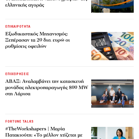
ελληνικής αγοράς
ΕΠΙΚΑΙΡΟΤΗΤΑ
Εξωδικαστικός Μηχανισμός:
Ξεπέρασαν τα 20 δισ. ευρώ οι
ρυθμίσεις οφειλών
ΕΠΙΧΕΙΡΗΣΕΙΣ
ΑΒΑΞ: Αναλαμβάνει την κατασκευή
μονάδας ηλεκτροπαραγωγής 800 MW
στη Λάρισα
FORTUNE TALKS
#TheWorkshapers | Μαρία
Πατακιούτη: «Το μέλλον χτίζεται με