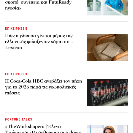
σκοπό, συνέπεια και FutuReady
ηγεσία»
ΕΠΙΧΕΙΡΗΣΕΙΣ
Πώς η γλώσσα γίνεται μέρος της
ελληνικής φιλοξενίας χάρη στο…
Lexicon
ΕΠΙΧΕΙΡΗΣΕΙΣ
Η Coca-Cola HBC ανεβάζει τον πήχη
για το 2026 παρά τις γεωπολιτικές
πιέσεις
FORTUNE TALKS
#TheWorkshapers | Έλενα
Στυλιανού: «Οι άνθρωποι από doers