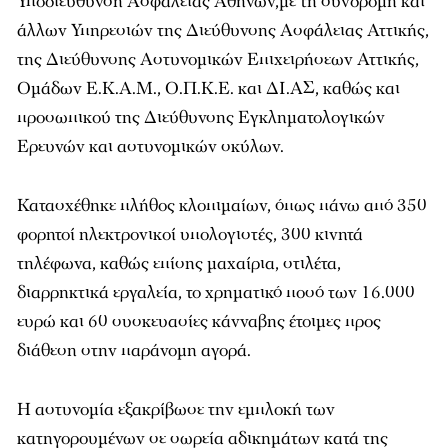
Υποδιεύθυνση Ασφάλειας Αθηνών,με τη συνδρομή και
άλλων Υπηρεσιών της Διεύθυνσης Ασφάλειας Αττικής,
της Διεύθυνσης Αστυνομικών Επιχειρήσεων Αττικής,
Ομάδων Ε.Κ.Α.Μ., Ο.Π.Κ.Ε. και ΔΙ.ΑΣ, καθώς και
προσωπικού της Διεύθυνσης Εγκληματολογικών
Ερευνών και αστυνομικών σκύλων.
Κατασχέθηκε πλήθος κλοπιμαίων, όπως πάνω από 350
φορητοί ηλεκτρονικοί υπολογιστές, 300 κινητά
τηλέφωνα, καθώς επίσης μαχαίρια, στιλέτα,
διαρρηκτικά εργαλεία, το χρηματικό ποσό των 16.000
ευρώ και 60 συσκευασίες κάνναβης έτοιμες προς
διάθεση στην παράνομη αγορά.
Η αστυνομία εξακρίβωσε την εμπλοκή των
κατηγορουμένων σε σωρεία αδικημάτων κατά της