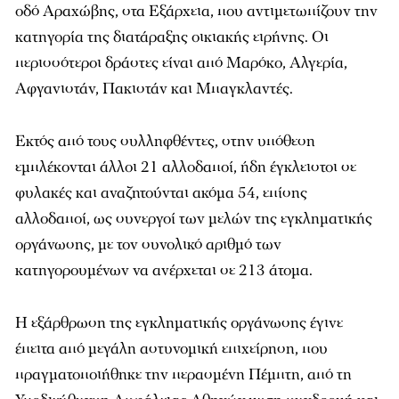
οδό Αραχώβης, στα Εξάρχεια, που αντιμετωπίζουν την
κατηγορία της διατάραξης οικιακής ειρήνης. Οι
περισσότεροι δράστες είναι από Μαρόκο, Αλγερία,
Αφγανιστάν, Πακιστάν και Μπαγκλαντές.
Εκτός από τους συλληφθέντες, στην υπόθεση
εμπλέκονται άλλοι 21 αλλοδαποί, ήδη έγκλειστοι σε
φυλακές και αναζητούνται ακόμα 54, επίσης
αλλοδαποί, ως συνεργοί των μελών της εγκληματικής
οργάνωσης, με τον συνολικό αριθμό των
κατηγορουμένων να ανέρχεται σε 213 άτομα.
Η εξάρθρωση της εγκληματικής οργάνωσης έγινε
έπειτα από μεγάλη αστυνομική επιχείρηση, που
πραγματοποιήθηκε την περασμένη Πέμπτη, από τη